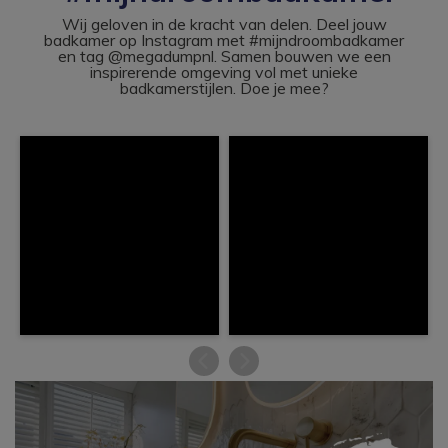
Wij geloven in de kracht van delen. Deel jouw
badkamer op Instagram met #mijndroombadkamer
en tag @megadumpnl. Samen bouwen we een
inspirerende omgeving vol met unieke
badkamerstijlen. Doe je mee?