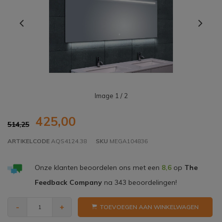
Image
1
/ 2
425,00
514,25
ARTIKELCODE
AQS4124.38
SKU
MEGA104836
Onze klanten beoordelen ons met een
8,6
op
The
Feedback Company
na
343
beoordelingen!
-
+
TOEVOEGEN AAN WINKELWAGEN