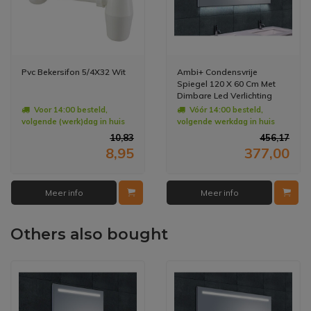
Pvc Bekersifon 5/4X32 Wit
Ambi+ Condensvrije
Spiegel 120 X 60 Cm Met
Dimbare Led Verlichting
Voor 14:00 besteld,
Vóór 14:00 besteld,
volgende (werk)dag in huis
volgende werkdag in huis
10,83
456,17
8,95
377,00
Meer info
Meer info
Others also bought