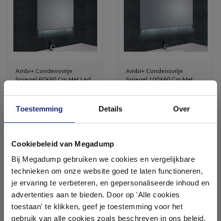
Ambi+ Condensvrije
Ambi+ Condensvrije
Spiegel 60X60 Cm Met Led
Spiegel 100X60 Cm Met
Verlichting
Dimbare Led Verlichting
Vóór 14:00 besteld,
Vóór 14:00 besteld,
volgende werkdag in huis
volgende werkdag in huis
Toestemming
Details
Over
317,02
385,99
262,00
319,00
Ontdek 21 complete
badkamers in onze 1000 m²
Cookiebeleid van Megadump
showroom
Meer info
Meer info
Bij Megadump gebruiken we cookies en vergelijkbare
technieken om onze website goed te laten functioneren,
Laat je inspireren door 21 volledig ingerichte
je ervaring te verbeteren, en gepersonaliseerde inhoud en
badkameropstellingen – van compact tot luxe. Onze
advertenties aan te bieden. Door op 'Alle cookies
ervaren adviseurs helpen je persoonlijk, en je vindt
toestaan' te klikken, geef je toestemming voor het
tegels & sanitair direct uit voorraad. Gratis parkeren
op eigen terrein.
gebruik van alle cookies zoals beschreven in ons beleid.