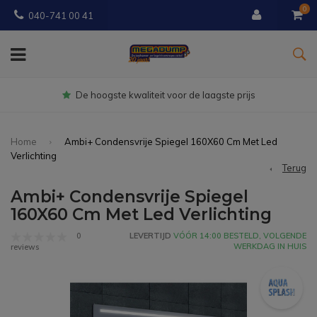
0
040-741 00 41
Gratis
bezorgd vanaf € 150
Home
Ambi+ Condensvrije Spiegel 160X60 Cm Met Led
Verlichting
Terug
Ambi+ Condensvrije Spiegel
160X60 Cm Met Led Verlichting
0
LEVERTIJD
VÓÓR 14:00 BESTELD, VOLGENDE
WERKDAG IN HUIS
reviews