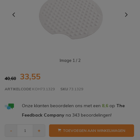
Image
1
/ 2
33,55
40,60
ARTIKELCODE
KOH73.1329
SKU
73.1329
Onze klanten beoordelen ons met een
8,6
op
The
Feedback Company
na
343
beoordelingen!
-
+
TOEVOEGEN AAN WINKELWAGEN