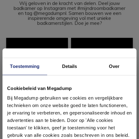
Wij geloven in de kracht van delen. Deel jouw
badkamer op Instagram met #mijndroombadkamer
en tag @megadumpnl. Samen bouwen we een
inspirerende omgeving vol met unieke
badkamerstijlen. Doe je mee?
Toestemming
Details
Over
Ontdek 21 complete
badkamers in onze 1000 m²
Cookiebeleid van Megadump
showroom
Bij Megadump gebruiken we cookies en vergelijkbare
technieken om onze website goed te laten functioneren,
Laat je inspireren door 21 volledig ingerichte
je ervaring te verbeteren, en gepersonaliseerde inhoud en
badkameropstellingen – van compact tot luxe. Onze
advertenties aan te bieden. Door op 'Alle cookies
ervaren adviseurs helpen je persoonlijk, en je vindt
toestaan' te klikken, geef je toestemming voor het
tegels & sanitair direct uit voorraad. Gratis parkeren
op eigen terrein.
gebruik van alle cookies zoals beschreven in ons beleid.