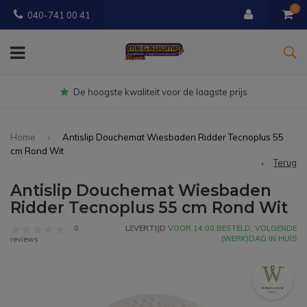
0
040-741 00 41
Gratis
bezorgd vanaf € 150
Home
Antislip Douchemat Wiesbaden Ridder Tecnoplus 55
cm Rond Wit
Terug
Antislip Douchemat Wiesbaden
Ridder Tecnoplus 55 cm Rond Wit
0
LEVERTIJD
VOOR 14:00 BESTELD, VOLGENDE
(WERK)DAG IN HUIS
reviews