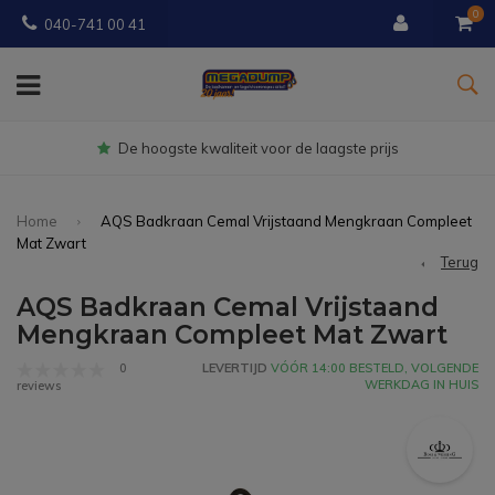
0
040-741 00 41
Gratis
bezorgd vanaf € 150
Home
AQS Badkraan Cemal Vrijstaand Mengkraan Compleet
Mat Zwart
Terug
AQS Badkraan Cemal Vrijstaand
Mengkraan Compleet Mat Zwart
0
LEVERTIJD
VÓÓR 14:00 BESTELD, VOLGENDE
WERKDAG IN HUIS
reviews