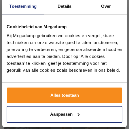
Toestemming
Details
Over
#mijndroombadkamer
Ontdek 21 complete
Wij geloven in de kracht van delen. Deel jouw
badkamer op Instagram met #mijndroombadkamer
badkamers in onze 1000 m²
Cookiebeleid van Megadump
en tag @megadumpnl. Samen bouwen we een
showroom
inspirerende omgeving vol met unieke
Bij Megadump gebruiken we cookies en vergelijkbare
badkamerstijlen. Doe je mee?
technieken om onze website goed te laten functioneren,
Laat je inspireren door 21 volledig ingerichte
je ervaring te verbeteren, en gepersonaliseerde inhoud en
badkameropstellingen – van compact tot luxe. Onze
advertenties aan te bieden. Door op 'Alle cookies
ervaren adviseurs helpen je persoonlijk, en je vindt
toestaan' te klikken, geef je toestemming voor het
tegels & sanitair direct uit voorraad. Gratis parkeren
op eigen terrein.
gebruik van alle cookies zoals beschreven in ons beleid.
Plan je bezoek!
Alles toestaan
Kom langs en ervaar zelf het verschil!
Aanpassen