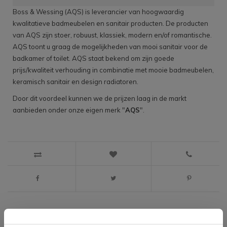
Boss & Wessing (AQS) is leverancier van hoogwaardig
kwalitatieve badmeubelen en sanitair producten. De producten
van AQS zijn stoer, robuust, klassiek, modern en/of romantische.
AQS toont u graag de mogelijkheden van mooi sanitair voor de
badkamer of toilet. AQS staat bekend om zijn goede
prijs/kwaliteit verhouding in combinatie met mooie badmeubelen,
keramisch sanitair en design radiatoren.
Door dit voordeel kunnen we de prijzen laag in de markt
aanbieden onder onze eigen merk "
AQS
".