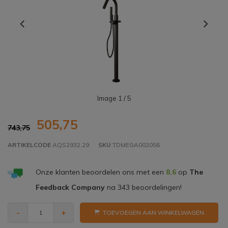
Image
1
/ 5
505,75
743,75
ARTIKELCODE
AQS2932.29
SKU
TDMEGA002056
Onze klanten beoordelen ons met een
8,6
op
The
Feedback Company
na
343
beoordelingen!
-
+
TOEVOEGEN AAN WINKELWAGEN