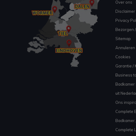
Over ons
Disclaimer
Privacy Pol
Bezorgen /
Sitemap
Annuleren 
Cookies
Garantie / 
Business to
Badkamer I
uit Nederl
Ons inspir
Complete B
Badkamer, 
Complete L