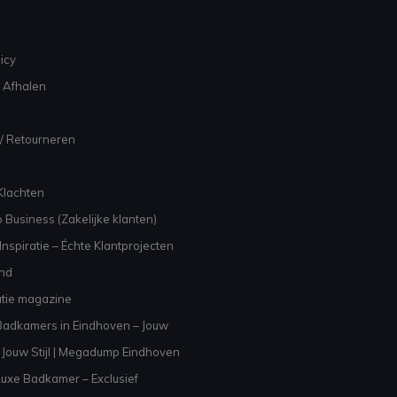
icy
 Afhalen
/ Retourneren
Klachten
 Business (Zakelijke klanten)
nspiratie – Échte Klantprojecten
and
atie magazine
adkamers in Eindhoven – Jouw
Jouw Stijl | Megadump Eindhoven
uxe Badkamer – Exclusief