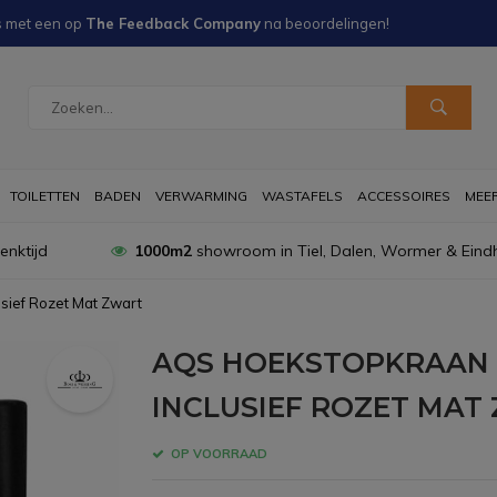
s met een
op
The Feedback Company
na
beoordelingen!
TOILETTEN
BADEN
VERWARMING
WASTAFELS
ACCESSOIRES
MEER 
nktijd
1000m2
showroom in Tiel, Dalen, Wormer & Eind
sief Rozet Mat Zwart
AQS HOEKSTOPKRAAN M
INCLUSIEF ROZET MAT
OP VOORRAAD