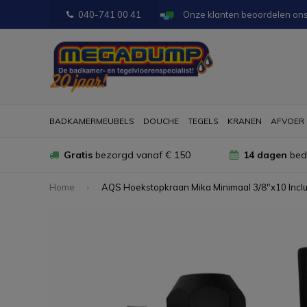
040-741 00 41
Onze klanten beoordelen on
BADKAMERMEUBELS
DOUCHE
TEGELS
KRANEN
AFVOER
Gratis
bezorgd vanaf € 150
14 dagen
bede
Home
AQS Hoekstopkraan Mika Minimaal 3/8"x10 Inclu