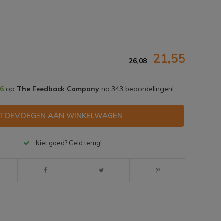
21,55
26,08
,6
op
The Feedback Company
na
343
beoordelingen!
TOEVOEGEN AAN WINKELWAGEN
Niet goed? Geld terug!
Afbeelding vergroten