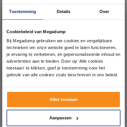
Toestemming
Details
Over
#mijndroombadkamer
Ontdek 21 complete
badkamers in onze 1000 m²
Cookiebeleid van Megadump
Wij geloven in de kracht van delen. Deel jouw
badkamer op Instagram met #mijndroombadkamer
showroom
Bij Megadump gebruiken we cookies en vergelijkbare
en tag @megadumpnl. Samen bouwen we een
inspirerende omgeving vol met unieke
technieken om onze website goed te laten functioneren,
badkamerstijlen. Doe je mee?
Laat je inspireren door 21 volledig ingerichte
je ervaring te verbeteren, en gepersonaliseerde inhoud en
badkameropstellingen – van compact tot luxe. Onze
advertenties aan te bieden. Door op 'Alle cookies
ervaren adviseurs helpen je persoonlijk, en je vindt
toestaan' te klikken, geef je toestemming voor het
tegels & sanitair direct uit voorraad. Gratis parkeren
op eigen terrein.
gebruik van alle cookies zoals beschreven in ons beleid.
Plan je bezoek!
Alles toestaan
Kom langs en ervaar zelf het verschil!
Aanpassen