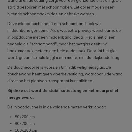
wand af en de coating zorgt voor een glanzende uitstraling. Dit
zal tijd besparen met schoonmaken. Let op! er mogen geen
bijtende schoonmaakmiddelen gebruikt worden.
Deze inloopdouche heeft een schaamband, ook wel
middenband genoemd. Als u wat extra privacy wenst dan is de
inloopdouche met een middenband ideaal. Het is niet alleen
bedoeld als "schaamband", maar het matglas geeft uw
badkamer ook meteen een hele ander look. Doordat het glas
wordt gezandstraald krijgt u een matte, niet doorkijkende laag.
De douchecabine is voorzien 8mm dik veiligheidsglas. De
douchewand heeft geen vloerbevestiging, waardoor u de wand
direct na het plaatsen transparant kunt afkitten.
Bij deze set word de stabilisatiestang en het muurprofiel
meegeleverd.
De inloopdouche is in de volgende maten verkrijgbaar:
80x200 cm
90x200 cm
100x200 cm