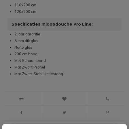
110x200 cm
120x200 cm
Specificaties Inloopdouche Pro Line:
2 jaar garantie
8 mm dik glas
Nano glas
200 cm hoog
Met Schaamband
Mat Zwart Profiel
Mat Zwart Stabilisatiestang