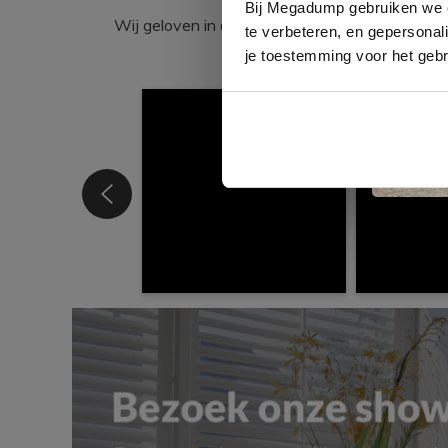
com
Bij Megadump gebruiken we co
Wij geloven in de kracht van delen. Deel j
te verbeteren, en gepersonali
je toestemming voor het gebr