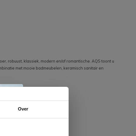
er, robuust, klassiek, modern en/of romantische. AQS toont u
combinatie met mooie badmeubelen, keramisch sanitair en
e
Over
n