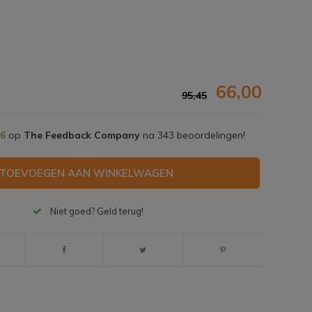
66,00
95,45
,6
op
The Feedback Company
na
343
beoordelingen!
TOEVOEGEN AAN WINKELWAGEN
Niet goed? Geld terug!
Afbeelding vergroten