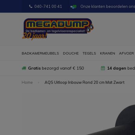
040-741 00 41
Onze klanten beoordelen on
BADKAMERMEUBELS
DOUCHE
TEGELS
KRANEN
AFVOER
Gratis
bezorgd vanaf € 150
14 dagen
bede
Home
AQS Uitloop Inbouw Rond 20 cm Mat Zwart