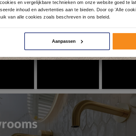
pact tot luxe. Onze ervaren adviseurs helpen je persoonlijk, en je vindt te
okies en vergelijkbare technieken om onze website goed te late
& sanitair direct uit voorraad. Gratis parkeren op eigen terrein.
ouw badkamer op Instagram met #mijndroombadkamer en tag @m
seerde inhoud en advertenties aan te bieden. Door op 'Alle cooki
omgeving vol met unieke badkamerstijlen. Doe je mee?
uik van alle cookies zoals beschreven in ons beleid.
Plan je bezoek!
Aanpassen
Kom langs en ervaar zelf het verschil!