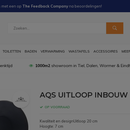
s met een
op
The Feedback Company
na
beoordelingen!
TOILETTEN
BADEN
VERWARMING
WASTAFELS
ACCESSOIRES
MEER 
nktijd
1000m2
showroom in Tiel, Dalen, Wormer & Eind
AQS UITLOOP INBOUW
OP VOORRAAD
Kwaliteit en designUitloop 20 cm
Hoogte: 7 cm