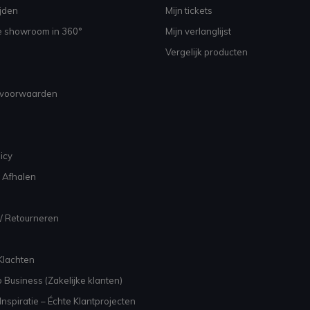
jden
Mijn tickets
e showroom in 360°
Mijn verlanglijst
Vergelijk producten
voorwaarden
icy
 Afhalen
/ Retourneren
Klachten
 Business (Zakelijke klanten)
nspiratie – Échte Klantprojecten