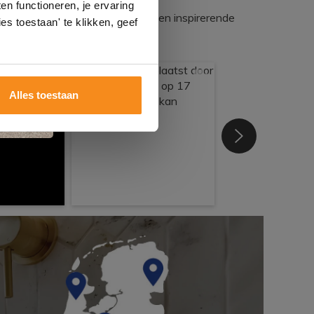
gels
n functioneren, je ervaring
egadumpnl. Samen bouwen we een inspirerende
es toestaan' te klikken, geef
Alles toestaan