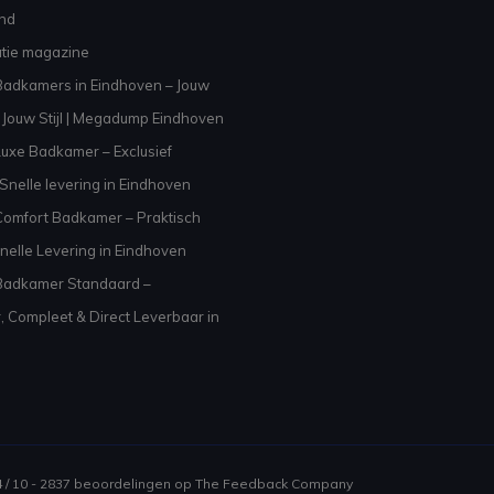
and
atie magazine
adkamers in Eindhoven – Jouw
Jouw Stijl | Megadump Eindhoven
uxe Badkamer – Exclusief
Snelle levering in Eindhoven
omfort Badkamer – Praktisch
nelle Levering in Eindhoven
Badkamer Standaard –
, Compleet & Direct Leverbaar in
4
/
10
-
2837
beoordelingen op
The Feedback Company