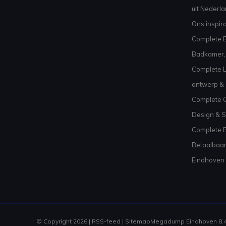
uit Nederl
Ons inspir
Complete B
Badkamer, 
Complete L
ontwerp & 
Complete C
Design & S
Complete 
Betaalbaar
Eindhoven
© Copyright 2026 |
RSS-feed
|
Sitemap
Megadump Eindhoven
8.