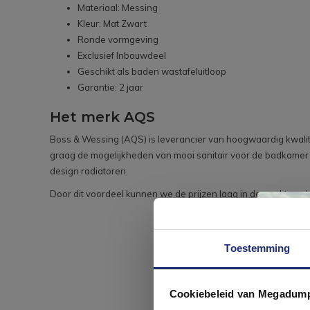
Materiaal: Messing
Kleur: Mat Zwart
Ronde vormgeving
Exclusief Inbouwdeel
Geschikt als baden wastafeluitloop
Garantie: 2 jaar
Het merk AQS
Boss & Wessing (AQS) is leverancier van hoogwaardig kwalita
graag de mogelijkheden van mooi sanitair voor de badkamer o
design radiatoren.
Door dit voordeel kunnen we de prijzen laag in de markt aa
Toestemming
Cookiebeleid van Megadum