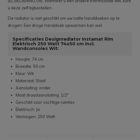
(EL.BEDIENING.08). Wanneer u een andere thermostaat wilt, kunt
u deze zelf bijbestellen.
De radiator is niet geschikt om uw natte handdoeken op te
drogen. Een droge handdoek opwarmen kan wel.
Specificaties Designradiator Instamat Rim
Elektrisch 250 Watt 74x50 cm Incl.
Wandconsoles Wit:
Hoogte: 74 cm
Breedte: 50 cm
Kleur: Wit
Materiaal: Staal
Aansluiting: onder
Maat draadaansluiting: 1/2"
Geschikt voor vochtige ruimtes
Elektrisch: Ja
Vermogen: 250 Watt