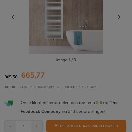
Image
1
/ 3
665,77
805,58
ARTIKELCODE
ISMRI070.50ES02
SKU
RI070.50ES02
Onze klanten beoordelen ons met een
8,6
op
The
Feedback Company
na
343
beoordelingen!
-
+
TOEVOEGEN AAN WINKELWAGEN