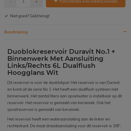
-
+
TOEVOEGEN AAN WINKELWAGEN
Gratis bezorgen v.a. € 150,- (NL)
Beschrijving
Duoblokreservoir Duravit No.1 +
Binnenwerk Met Aansluiting
Links/Rechts 6L Dualflush
Hoogglans Wit
Dit reservoir is voor de duoblokpot. Het reservoir is van Duravit
en komt uit de serie No 1. Het heeft een dualflush systeem met
binnenwerk. Het aantal liters aan spoelwater is instelbaar op dit
reservoir. Het reservoir is gemaakt van keramiek. Ook het
spoelreservoir is gemaakt van keramiek.
Het reservoir heeft een wateraansluiting aan de linker en
rechterkant. De maat draadaansluiting voor dit reservoir is 3/8''.