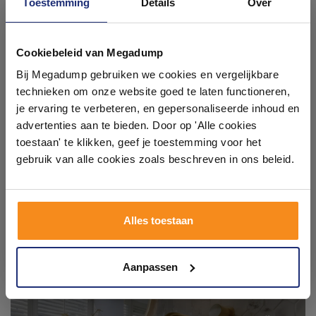
#mijndroombadkamer
Toestemming
Details
Over
Wij geloven in de kracht van delen. Deel jouw
Ontdek 21 complete
badkamer op Instagram met #mijndroombadkamer
en tag @megadumpnl. Samen bouwen we een
badkamers in onze 1000 m²
Cookiebeleid van Megadump
inspirerende omgeving vol met unieke
showroom
badkamerstijlen. Doe je mee?
Bij Megadump gebruiken we cookies en vergelijkbare
technieken om onze website goed te laten functioneren,
Laat je inspireren door 21 volledig ingerichte
je ervaring te verbeteren, en gepersonaliseerde inhoud en
badkameropstellingen – van compact tot luxe. Onze
advertenties aan te bieden. Door op 'Alle cookies
ervaren adviseurs helpen je persoonlijk, en je vindt
toestaan' te klikken, geef je toestemming voor het
tegels & sanitair direct uit voorraad. Gratis parkeren
op eigen terrein.
gebruik van alle cookies zoals beschreven in ons beleid.
Plan je bezoek!
Alles toestaan
Kom langs en ervaar zelf het verschil!
Aanpassen