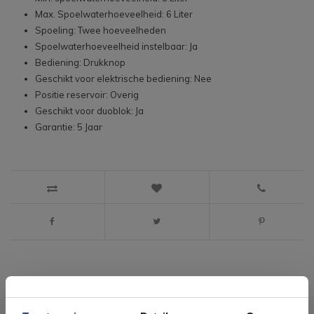
Max. Spoelwaterhoeveelheid: 6 Liter
Spoeling: Twee hoeveelheden
Spoelwaterhoeveelheid instelbaar: Ja
Bediening: Drukknop
Geschikt voor elektrische bediening: Nee
Positie reservoir: Overig
Geschikt voor duoblok: Ja
Garantie: 5 Jaar