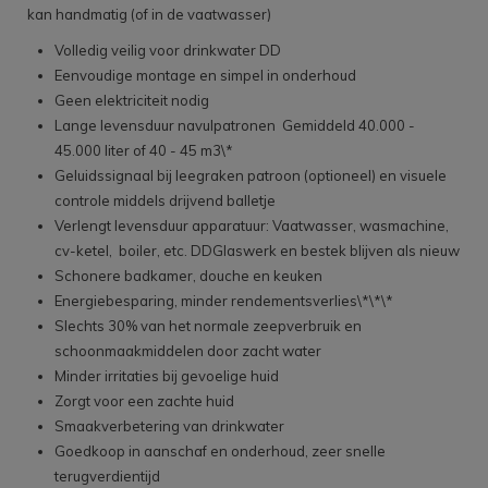
kan handmatig (of in de vaatwasser)
Volledig veilig voor drinkwater DD
Eenvoudige montage en simpel in onderhoud
Geen elektriciteit nodig
Lange levensduur navulpatronen Gemiddeld 40.000 -
45.000 liter of 40 - 45 m3\*
Geluidssignaal bij leegraken patroon (optioneel) en visuele
controle middels drijvend balletje
Verlengt levensduur apparatuur: Vaatwasser, wasmachine,
cv-ketel, boiler, etc. DDGlaswerk en bestek blijven als nieuw
Schonere badkamer, douche en keuken
Energiebesparing, minder rendementsverlies\*\*\*
Slechts 30% van het normale zeepverbruik en
schoonmaakmiddelen door zacht water
Minder irritaties bij gevoelige huid
Zorgt voor een zachte huid
Smaakverbetering van drinkwater
Goedkoop in aanschaf en onderhoud, zeer snelle
terugverdientijd