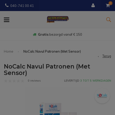
0
040-741 00 41
Gratis
bezorgd vanaf € 150
Home
NoCalc Navul Patronen (Met Sensor)
Terug
NoCalc Navul Patronen (Met
Sensor)
0 reviews
LEVERTIJD
3 TOT 5 WERKDAGEN