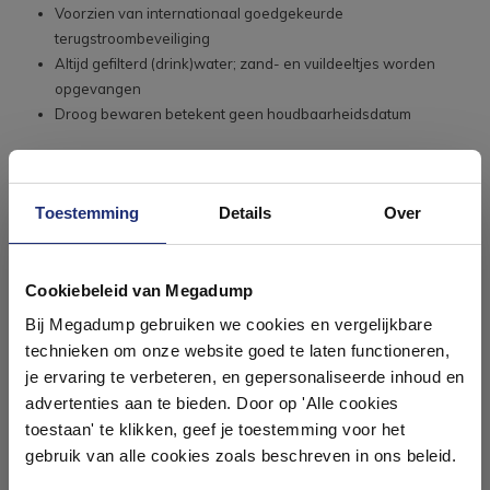
Voorzien van internationaal goedgekeurde
terugstroombeveiliging
Altijd gefilterd (drink)water; zand- en vuildeeltjes worden
opgevangen
Droog bewaren betekent geen houdbaarheidsdatum
Toestemming
Details
Over
Ontdek 21 complete
badkamers in onze 1000 m²
Cookiebeleid van Megadump
showroom
Bij Megadump gebruiken we cookies en vergelijkbare
technieken om onze website goed te laten functioneren,
Laat je inspireren door 21 volledig ingerichte
je ervaring te verbeteren, en gepersonaliseerde inhoud en
badkameropstellingen – van compact tot luxe. Onze
advertenties aan te bieden. Door op 'Alle cookies
ervaren adviseurs helpen je persoonlijk, en je vindt
toestaan' te klikken, geef je toestemming voor het
tegels & sanitair direct uit voorraad. Gratis parkeren
op eigen terrein.
gebruik van alle cookies zoals beschreven in ons beleid.