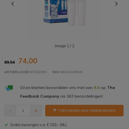
Image
1
/ 2
74,00
89,54
ARTIKELCODE
NC38200S
SKU
MEGA109045
Onze klanten beoordelen ons met een
8,6
op
The
Feedback Company
na
343
beoordelingen!
-
+
TOEVOEGEN AAN WINKELWAGEN
Gratis bezorgen v.a. € 150,- (NL)