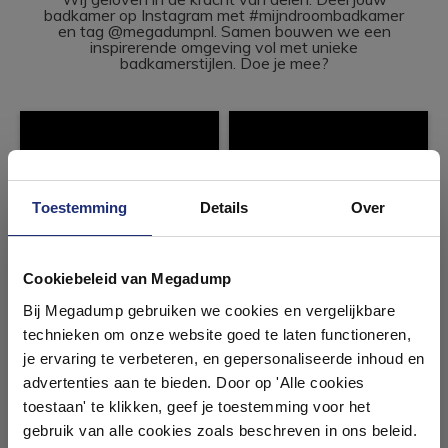
badkamer op Instagram met #mijndroombadkamer
en tag @megadumpnl. Samen bouwen we een
inspirerende omgeving vol met unieke
badkamerstijlen. Doe je mee?
Toestemming
Details
Over
Ontdek 21 complete
badkamers in onze 1000 m²
Cookiebeleid van Megadump
showroom
Bij Megadump gebruiken we cookies en vergelijkbare
technieken om onze website goed te laten functioneren,
Laat je inspireren door 21 volledig ingerichte
je ervaring te verbeteren, en gepersonaliseerde inhoud en
badkameropstellingen – van compact tot luxe. Onze
advertenties aan te bieden. Door op 'Alle cookies
ervaren adviseurs helpen je persoonlijk, en je vindt
toestaan' te klikken, geef je toestemming voor het
tegels & sanitair direct uit voorraad. Gratis parkeren
op eigen terrein.
gebruik van alle cookies zoals beschreven in ons beleid.