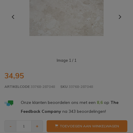
Image
1
/ 1
34,95
ARTIKELCODE
33768-287048
SKU
33768-287048
Onze klanten beoordelen ons met een
8,6
op
The
Feedback Company
na
343
beoordelingen!
-
+
TOEVOEGEN AAN WINKELWAGEN