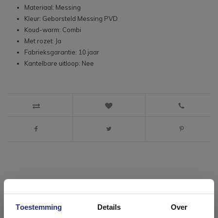
Materiaal: Messing
Kleur: Geborsteld Messing PVD
Koud-warm: Combi
Met rozet: Ja
Fabrieksgarantie: 10 jaar
Kantelbare uitloop: Nee
#mijndroombadkamer
Toestemming
Details
Over
Wij geloven in de kracht van delen. Deel jouw