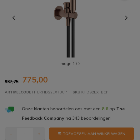
Image
1
/ 2
775,00
937,75
ARTIKELCODE
HTBKHDS2EXTBCP
SKU
KHDS2EXTBCP
Onze klanten beoordelen ons met een
8,6
op
The
Feedback Company
na
343
beoordelingen!
-
+
TOEVOEGEN AAN WINKELWAGEN