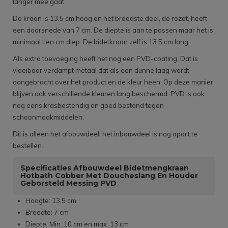
langer mee gaat.
De kraan is 13.5 cm hoog en het breedste deel, de rozet, heeft
een doorsnede van 7 cm. De diepte is aan te passen maar het is
minimaal tien cm diep. De bidetkraan zelf is 13.5 cm lang.
Als extra toevoeging heeft het nog een PVD-coating. Dat is
vloeibaar verdampt metaal dat als een dunne laag wordt
aangebracht over het product en de kleur heen. Op deze manier
blijven ook verschillende kleuren lang beschermd. PVD is ook
nog eens krasbestendig en goed bestand tegen
schoonmaakmiddelen.
Dit is alleen het afbouwdeel, het inbouwdeel is nog apart te
bestellen.
Specificaties Afbouwdeel Bidetmengkraan
Hotbath Cobber Met Doucheslang En Houder
Geborsteld Messing PVD
Hoogte: 13.5 cm
Breedte: 7 cm
Diepte: Min. 10 cm en max. 13 cm