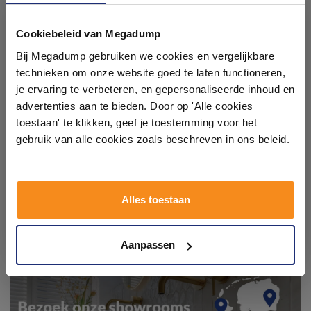
badkamer op Instagram met #mijndroombadkamer
en tag @megadumpnl. Samen bouwen we een
Ontdek 21 complete
inspirerende omgeving vol met unieke
badkamers in onze 1000 m²
Cookiebeleid van Megadump
badkamerstijlen. Doe je mee?
showroom
Bij Megadump gebruiken we cookies en vergelijkbare
technieken om onze website goed te laten functioneren,
Laat je inspireren door 21 volledig ingerichte
je ervaring te verbeteren, en gepersonaliseerde inhoud en
badkameropstellingen – van compact tot luxe. Onze
advertenties aan te bieden. Door op 'Alle cookies
ervaren adviseurs helpen je persoonlijk, en je vindt
toestaan' te klikken, geef je toestemming voor het
tegels & sanitair direct uit voorraad. Gratis parkeren
op eigen terrein.
gebruik van alle cookies zoals beschreven in ons beleid.
Plan je bezoek!
Alles toestaan
Kom langs en ervaar zelf het verschil!
Aanpassen