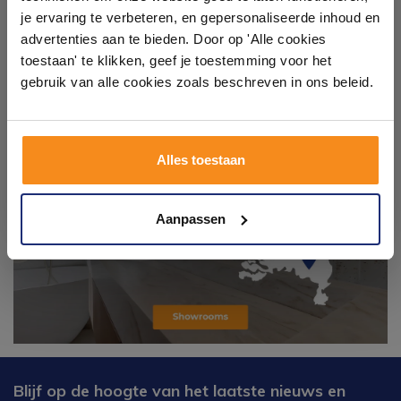
Laat je inspireren door 21 volledig ingerichte
je ervaring te verbeteren, en gepersonaliseerde inhoud en
badkameropstellingen – van compact tot luxe. Onze
advertenties aan te bieden. Door op 'Alle cookies
ervaren adviseurs helpen je persoonlijk, en je vindt
toestaan' te klikken, geef je toestemming voor het
tegels & sanitair direct uit voorraad. Gratis parkeren
op eigen terrein.
gebruik van alle cookies zoals beschreven in ons beleid.
Plan je bezoek!
Alles toestaan
Kom langs en ervaar zelf het verschil!
Aanpassen
Blijf op de hoogte van het laatste nieuws en