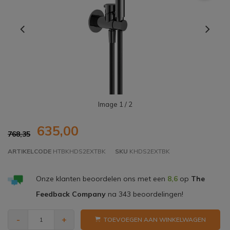
Image
1
/ 2
635,00
768,35
ARTIKELCODE
HTBKHDS2EXTBK
SKU
KHDS2EXTBK
Onze klanten beoordelen ons met een
8,6
op
The
Feedback Company
na
343
beoordelingen!
-
+
TOEVOEGEN AAN WINKELWAGEN