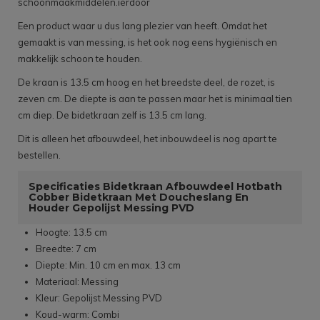
schoonmaakmiddelen.ierdoor
Een product waar u dus lang plezier van heeft. Omdat het
gemaakt is van messing, is het ook nog eens hygiënisch en
makkelijk schoon te houden.
De kraan is 13.5 cm hoog en het breedste deel, de rozet, is
zeven cm. De diepte is aan te passen maar het is minimaal tien
cm diep. De bidetkraan zelf is 13.5 cm lang.
Dit is alleen het afbouwdeel, het inbouwdeel is nog apart te
bestellen.
Specificaties Bidetkraan Afbouwdeel Hotbath
Cobber Bidetkraan Met Doucheslang En
Houder Gepolijst Messing PVD
Hoogte: 13.5 cm
Breedte: 7 cm
Diepte: Min. 10 cm en max. 13 cm
Materiaal: Messing
Kleur: Gepolijst Messing PVD
Koud-warm: Combi