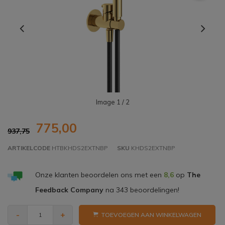
Image
1
/ 2
775,00
937,75
ARTIKELCODE
HTBKHDS2EXTNBP
SKU
KHDS2EXTNBP
Onze klanten beoordelen ons met een
8,6
op
The
Feedback Company
na
343
beoordelingen!
-
+
TOEVOEGEN AAN WINKELWAGEN