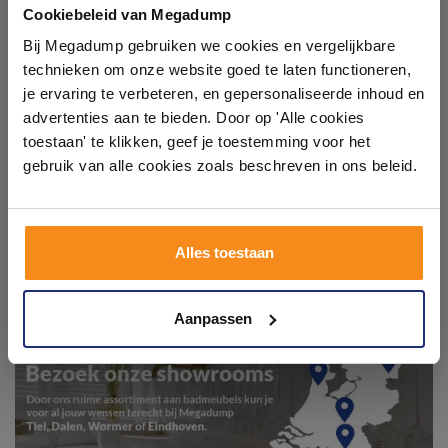
badkamers in onze 1000 m²
Cookiebeleid van Megadump
showroom
Bij Megadump gebruiken we cookies en vergelijkbare
technieken om onze website goed te laten functioneren,
Laat je inspireren door 21 volledig ingerichte
je ervaring te verbeteren, en gepersonaliseerde inhoud en
badkameropstellingen – van compact tot luxe. Onze
advertenties aan te bieden. Door op 'Alle cookies
ervaren adviseurs helpen je persoonlijk, en je vindt
toestaan' te klikken, geef je toestemming voor het
tegels & sanitair direct uit voorraad. Gratis parkeren
op eigen terrein.
gebruik van alle cookies zoals beschreven in ons beleid.
Plan je bezoek!
Alles toestaan
Kom langs en ervaar zelf het verschil!
Aanpassen