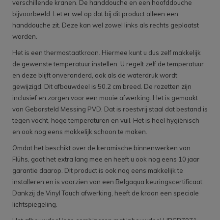
verschillende kranen. De handdouche en een hoofddouche
bijvoorbeeld. Let er wel op dat bij dit product alleen een
handdouche zit. Deze kan wel zowel links als rechts geplaatst
worden.
Het is een thermostaatkraan. Hiermee kunt u dus zelf makkelijk
de gewenste temperatuur instellen. U regelt zelf de temperatuur
en deze blijft onveranderd, ook als de waterdruk wordt
gewijzigd. Dit afbouwdeel is 50.2 cm breed. De rozetten zijn
inclusief en zorgen voor een mooie afwerking. Het is gemaakt
van Geborsteld Messing PVD. Dat is roestvrij staal dat bestand is
tegen vocht, hoge temperaturen en vuil. Het is heel hygiënisch
en ook nog eens makkelijk schoon te maken.
Omdat het beschikt over de keramische binnenwerken van
Flühs, gaat het extra lang mee en heeft u ook nog eens 10 jaar
garantie daarop. Dit product is ook nog eens makkelijk te
installeren en is voorzien van een Belgaqua keuringscertificaat.
Dankzij de Vinyl Touch afwerking, heeft de kraan een speciale
lichtspiegeling.