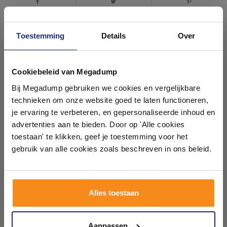
Toestemming
Details
Over
Ontdek 21 complete
#mijndroombadkamer
badkamers in onze 1000 m²
Cookiebeleid van Megadump
showroom
Wij geloven in de kracht van delen. Deel jouw
Bij Megadump gebruiken we cookies en vergelijkbare
badkamer op Instagram met #mijndroombadkamer
technieken om onze website goed te laten functioneren,
en tag @megadumpnl. Samen bouwen we een
Laat je inspireren door 21 volledig ingerichte
inspirerende omgeving vol met unieke
je ervaring te verbeteren, en gepersonaliseerde inhoud en
badkameropstellingen – van compact tot luxe. Onze
badkamerstijlen. Doe je mee?
advertenties aan te bieden. Door op 'Alle cookies
ervaren adviseurs helpen je persoonlijk, en je vindt
toestaan' te klikken, geef je toestemming voor het
tegels & sanitair direct uit voorraad. Gratis parkeren
op eigen terrein.
gebruik van alle cookies zoals beschreven in ons beleid.
Plan je bezoek!
Alles toestaan
Kom langs en ervaar zelf het verschil!
Aanpassen