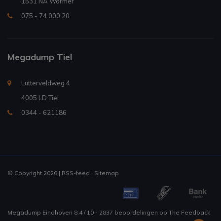
1531 NA Wormer
075 - 74 000 20
Megadump Tiel
Lutterveldweg 4
4005 LD Tiel
0344 - 621186
© Copyright 2026 |
RSS-feed
|
Sitemap
Megadump Eindhoven
8.4
/
10
-
2837
beoordelingen op
The Feedback