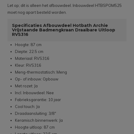
Let op; dit is alleen het afbouwdeel. Inbouwdeel HTBSPOM525
moet nog apart besteld worden.
Specificaties Afbouwdeel Hotbath Archie
Vrijstaande Badmengkraan Draaibare Uitloop
RVS316
Hoogte: 87 cm
Diepte: 22.5 cm
Materiaal: RVS316
Kleur: RVS316
Meng-thermostatisch: Meng
Op- of inbouw: Opbouw
Met rozet: Ja
Incl. Inbouwdeel: Nee
Fabrieksgarantie: 10 jaar
Cool touch: Ja
Draadaansluiting: 3/8"
Keramisch binnenwerk: Ja
Hoogte uitloop: 87 cm