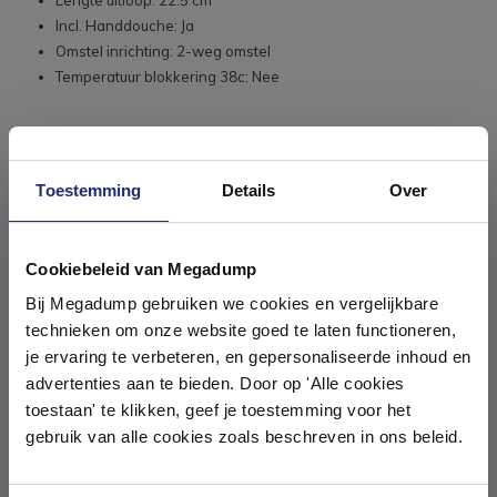
Lengte uitloop: 22.5 cm
Incl. Handdouche: Ja
Omstel inrichting: 2-weg omstel
Temperatuur blokkering 38c: Nee
Toestemming
Details
Over
Ontdek 21 complete
badkamers in onze 1000 m²
Cookiebeleid van Megadump
showroom
Bij Megadump gebruiken we cookies en vergelijkbare
technieken om onze website goed te laten functioneren,
Laat je inspireren door 21 volledig ingerichte
je ervaring te verbeteren, en gepersonaliseerde inhoud en
#mijndroombadkamer
badkameropstellingen – van compact tot luxe. Onze
advertenties aan te bieden. Door op 'Alle cookies
ervaren adviseurs helpen je persoonlijk, en je vindt
toestaan' te klikken, geef je toestemming voor het
tegels & sanitair direct uit voorraad. Gratis parkeren
Wij geloven in de kracht van delen. Deel jouw
badkamer op Instagram met #mijndroombadkamer
op eigen terrein.
gebruik van alle cookies zoals beschreven in ons beleid.
en tag @megadumpnl. Samen bouwen we een
inspirerende omgeving vol met unieke
badkamerstijlen. Doe je mee?