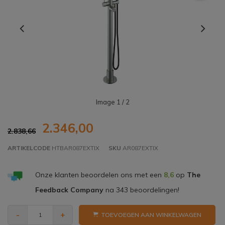
Image
1
/ 2
2.346,00
2.838,66
ARTIKELCODE
HTBAR087EXTIX
SKU
AR087EXTIX
Onze klanten beoordelen ons met een
8,6
op
The
Feedback Company
na
343
beoordelingen!
-
+
TOEVOEGEN AAN WINKELWAGEN