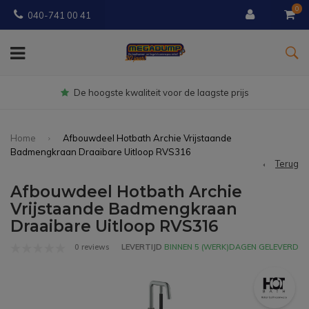
0
040-741 00 41
Gratis
bezorgd vanaf € 150
Home
Afbouwdeel Hotbath Archie Vrijstaande
Badmengkraan Draaibare Uitloop RVS316
Terug
Afbouwdeel Hotbath Archie
Vrijstaande Badmengkraan
Draaibare Uitloop RVS316
0 reviews
LEVERTIJD
BINNEN 5 (WERK)DAGEN GELEVERD