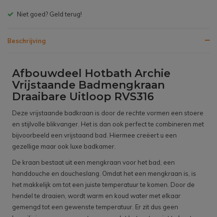
Gratis bezorgen v.a. € 150,- (NL)
Beschrijving
Afbouwdeel Hotbath Archie
Vrijstaande Badmengkraan
Draaibare Uitloop RVS316
Deze vrijstaande badkraan is door de rechte vormen een stoere
en stijlvolle blikvanger. Het is dan ook perfect te combineren met
bijvoorbeeld een vrijstaand bad. Hiermee creëert u een
gezellige maar ook luxe badkamer.
De kraan bestaat uit een mengkraan voor het bad, een
handdouche en doucheslang. Omdat het een mengkraan is, is
het makkelijk om tot een juiste temperatuur te komen. Door de
hendel te draaien, wordt warm en koud water met elkaar
gemengd tot een gewenste temperatuur. Er zit dus geen