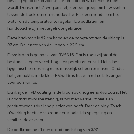
beveiliging op om ervoor te zorgen dat het water niet te heet
wordt. Dankzij het 2-weg omstel, is er een greep om te wisselen
tussen de badkraan en handdouche. Plus een hendel om het
water en de temperatuur te regelen. De badkraan en
handdouche zijn niet tegelijk te gebruiken.
Deze badkraan is 97 cm hoog en de hoogte tot aan de uitloop is
87 cm. De lengte van de uitloop is 22.5 cm.
Deze kraan is gemaakt van RVS316. Dat is roestvrij staal dat
bestand is tegen vocht, hoge temperaturen en vuil. Het is heel
hygiënisch en ook nog eens makkelijk schoon te maken. Omdat
het gemaakt is in de kleur RVS316, is het een echte blikvanger
voor een ruimte.
Dankzij de PVD coating, is de kraan ook nog eens duurzaam. Het
is daarnaast krasbestendig, slijtvast en verkleurt niet. Een
product waar u dus lang plezier van heeft. Door de Vinyl Touch
afwerking heeft deze kraan een mooie lichtspiegeling en
schittert deze kraan.
De badkraan heeft een draadaansluiting van 3/8"