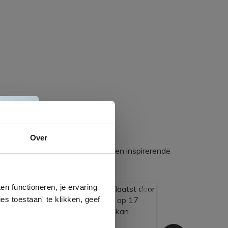
e
Over
egadumpnl. Samen bouwen we een inspirerende
n
gels
n functioneren, je ervaring
es toestaan' te klikken, geef