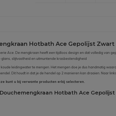
ngkraan Hotbath Ace Gepolijst Zwart
rie Ace. De mengkraan heeft een tijdloos design en dat volledig van gep
e glans, slijtvastheid en uitmuntende krasbestendigheid
 koude leidingwater te mengen. Het mengen doe je dus handmatig waardo
del. Dit houdt in dat je de hendel op 2 manieren kan draaien. Naar link
ze kunt u bij verwante producten erbij selecteren.
w Douchemengkraan Hotbath Ace Gepolijst