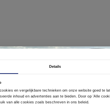
#mijndroombadkamer
Ontdek 21 complete badkamers in onz
Details
1000 m² showroom
ouw badkamer op Instagram met #mijndroombadkamer en tag @m
omgeving vol met unieke badkamerstijlen. Doe je mee?
p
Laat je inspireren door 21 volledig ingerichte badkameropstellingen – va
pact tot luxe. Onze ervaren adviseurs helpen je persoonlijk, en je vindt te
okies en vergelijkbare technieken om onze website goed te late
& sanitair direct uit voorraad. Gratis parkeren op eigen terrein.
seerde inhoud en advertenties aan te bieden. Door op 'Alle cooki
uik van alle cookies zoals beschreven in ons beleid.
Plan je bezoek!