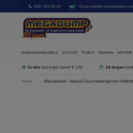
040-741 00 41
Onze klanten beoordelen on
BADKAMERMEUBELS
DOUCHE
TEGELS
KRANEN
AFVOER
Gratis
bezorgd vanaf € 150
14 dagen
bede
Home
Afbouwdeel - Inbouw Douchemengkraan Hotbath