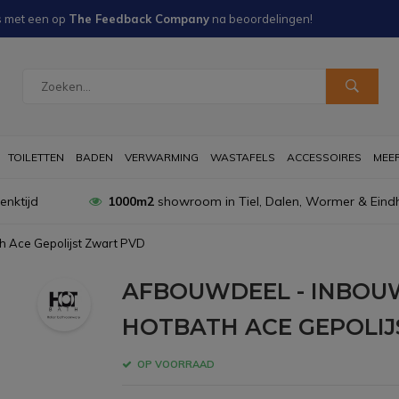
s met een
op
The Feedback Company
na
beoordelingen!
TOILETTEN
BADEN
VERWARMING
WASTAFELS
ACCESSOIRES
MEER 
nktijd
1000m2
showroom in Tiel, Dalen, Wormer & Eind
 Ace Gepolijst Zwart PVD
AFBOUWDEEL - INBO
HOTBATH ACE GEPOLI
OP VOORRAAD