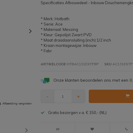
Specificaties Afbouwdeel - Inbouw Douchemengkr
* Merk: Hotbath
* Serie: Ace
* Materiaal: Messing
* Kleur: Gepolijst Zwart PVD
* Maat draadaansluiting (inch):1/2 inch
* Kraan montagewijze: Inbouw
* Fabr
ARTIKELCODE
HTBAC131EXTPBP
SKU
AC131EXTP
Onze klanten beoordelen ons met een
8
-
+
Afbeelding vergroten
Gratis bezorgen v.a. € 150,- (NL)