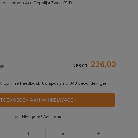
aan Hotbath Ace Gepolijst Zwart PVD :
236,00
286,00
BP
,6
op
The Feedback Company
na
343
beoordelingen!
TOEVOEGEN AAN WINKELWAGEN
Afbeelding vergroten
Niet goed? Geld terug!