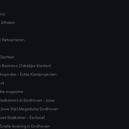
icy
 Afhalen
/ Retourneren
Klachten
 Business (Zakelijke klanten)
nspiratie – Échte Klantprojecten
and
atie magazine
adkamers in Eindhoven – Jouw
Jouw Stijl | Megadump Eindhoven
uxe Badkamer – Exclusief
Snelle levering in Eindhoven