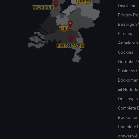
Disclaimer
Privacy Pol
Bezorgen /
Sitemap
Annuleren 
Cookies
Garantie / 
Business to
Badkamer I
uit Nederl
Ons inspir
Complete B
Badkamer, 
Complete L
ontwerp & 