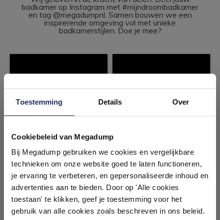
badkamer op Instagram met #mijndroombadkamer
en tag @megadumpnl. Samen bouwen we een
inspirerende omgeving vol met unieke
badkamerstijlen. Doe je mee?
Toestemming
Details
Over
Ontdek 21 complete
badkamers in onze 1000 m²
Cookiebeleid van Megadump
showroom
Bij Megadump gebruiken we cookies en vergelijkbare
technieken om onze website goed te laten functioneren,
Laat je inspireren door 21 volledig ingerichte
je ervaring te verbeteren, en gepersonaliseerde inhoud en
badkameropstellingen – van compact tot luxe. Onze
advertenties aan te bieden. Door op 'Alle cookies
ervaren adviseurs helpen je persoonlijk, en je vindt
toestaan' te klikken, geef je toestemming voor het
tegels & sanitair direct uit voorraad. Gratis parkeren
op eigen terrein.
gebruik van alle cookies zoals beschreven in ons beleid.