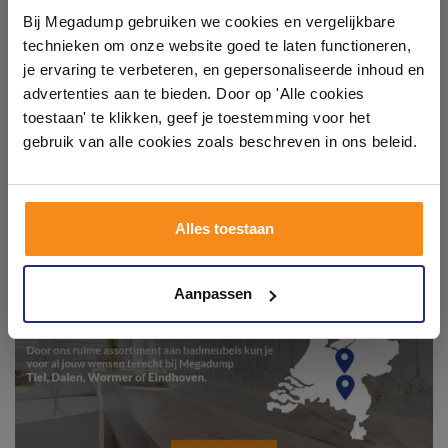
showroom
Bij Megadump gebruiken we cookies en vergelijkbare
technieken om onze website goed te laten functioneren,
Laat je inspireren door 21 volledig ingerichte
je ervaring te verbeteren, en gepersonaliseerde inhoud en
badkameropstellingen – van compact tot luxe. Onze
advertenties aan te bieden. Door op 'Alle cookies
ervaren adviseurs helpen je persoonlijk, en je vindt
toestaan' te klikken, geef je toestemming voor het
tegels & sanitair direct uit voorraad. Gratis parkeren
op eigen terrein.
gebruik van alle cookies zoals beschreven in ons beleid.
Plan je bezoek!
Alles toestaan
Kom langs en ervaar zelf het verschil!
Aanpassen