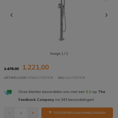
Image
1
/ 2
1.221,00
1.478,00
ARTIKELCODE
HTBAC177EXTCR
SKU
AC177EXTCR
Onze klanten beoordelen ons met een
8,6
op
The
Feedback Company
na
343
beoordelingen!
-
+
TOEVOEGEN AAN WINKELWAGEN