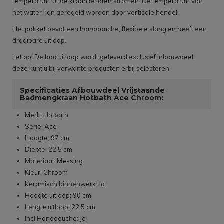
temperatuur uit de kraan te laten stromen. De temperatuur van
het water kan geregeld worden door verticale hendel.
Het pakket bevat een handdouche, flexibele slang en heeft een
draaibare uitloop.
Let op! De bad uitloop wordt geleverd exclusief inbouwdeel,
deze kunt u bij verwante producten erbij selecteren
Specificaties Afbouwdeel Vrijstaande
Badmengkraan Hotbath Ace Chroom:
Merk: Hotbath
Serie: Ace
Hoogte: 97 cm
Diepte: 22.5 cm
Materiaal: Messing
Kleur: Chroom
Keramisch binnenwerk: Ja
Hoogte uitloop: 90 cm
Lengte uitloop: 22.5 cm
Incl Handdouche: Ja