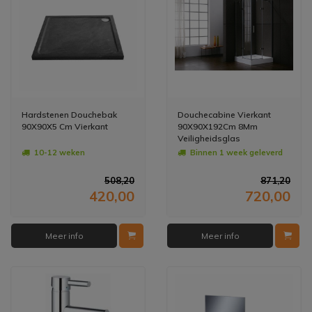
Hardstenen Douchebak
Douchecabine Vierkant
90X90X5 Cm Vierkant
90X90X192Cm 8Mm
Veiligheidsglas
10-12 weken
Binnen 1 week geleverd
508,20
871,20
420,00
720,00
Meer info
Meer info