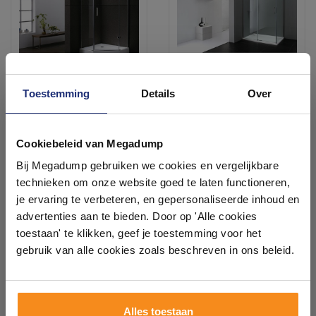
Toestemming
Details
Over
Douchecabine Vijfhoek
Douchecabine Vierkant
90X90X192 cm 8mm
100X80X200Cm 8Mm Glas
Veiligheidsglas Excl. Afvoer
Met Anti-Kalk
Ontdek 21 complete
2 werkdagen
Binnen 1 week geleverd
badkamers in onze 1000 m²
Cookiebeleid van Megadump
showroom
742,46
724,79
Bij Megadump gebruiken we cookies en vergelijkbare
613,60
599,00
technieken om onze website goed te laten functioneren,
Laat je inspireren door 21 volledig ingerichte
je ervaring te verbeteren, en gepersonaliseerde inhoud en
badkameropstellingen – van compact tot luxe. Onze
advertenties aan te bieden. Door op 'Alle cookies
Meer info
Meer info
ervaren adviseurs helpen je persoonlijk, en je vindt
toestaan' te klikken, geef je toestemming voor het
tegels & sanitair direct uit voorraad. Gratis parkeren
op eigen terrein.
gebruik van alle cookies zoals beschreven in ons beleid.
1
2
3
4
5
11
Plan je bezoek!
Alles toestaan