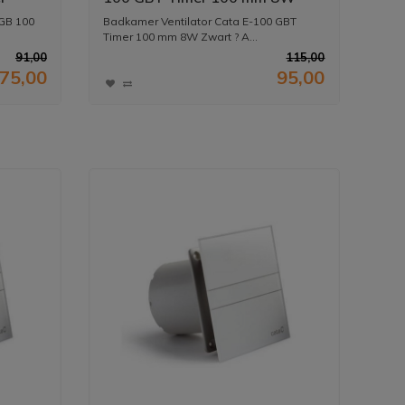
Zwart
 GB 100
Badkamer Ventilator Cata E-100 GBT
Timer 100 mm 8W Zwart ? A...
91,00
115,00
75,00
95,00