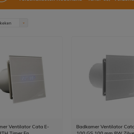
ekeken
er Ventilator Cata E-
Badkamer Ventilator Cata
BTH Timer En
100 GS 100 mm 8W Zilve