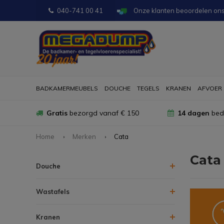
040-741 00 41
Onze klanten beoordelen on
BADKAMERMEUBELS
DOUCHE
TEGELS
KRANEN
AFVOER
Gratis
bezorgd vanaf € 150
14 dagen
bede
Home
Merken
Cata
Cata
Douche
Wastafels
Kranen