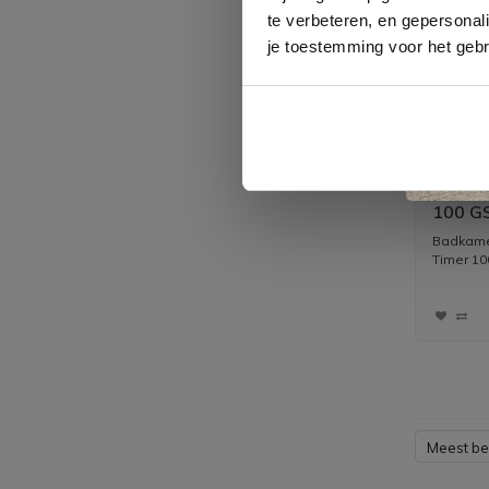
te verbeteren, en gepersonali
je toestemming voor het gebr
Badkam
100 G
Zilver
Badkamer
Timer 100
Meest b