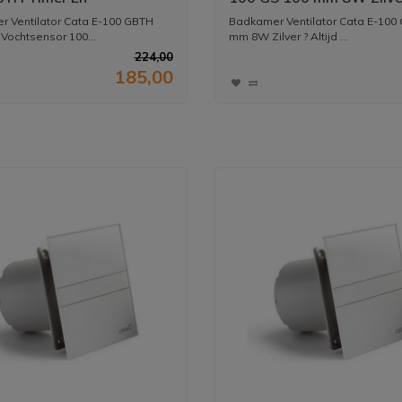
sensor 100 mm 4W/8W
 Ventilator Cata E-100 GBTH
Badkamer Ventilator Cata E-100
 Vochtsensor 100...
mm 8W Zilver ? Altijd ...
224,00
185,00