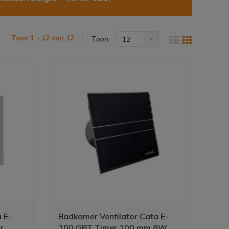
Toon 1 - 12 van 12
Toon:
12
 E-
Badkamer Ventilator Cata E-
r
100 GBT Timer 100 mm 8W