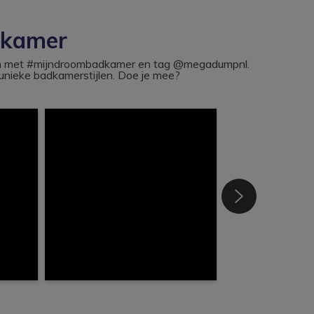
dkamer
ram met #mijndroombadkamer en tag @megadumpnl.
nieke badkamerstijlen. Doe je mee?