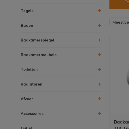
Tegels
Meest b
Baden
Badkamerspiegel
Badkamermeubels
Toiletten
Radiatoren
Afvoer
Accessoires
Badkam
100 G
Outlet