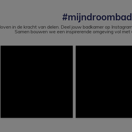
#mijndroomba
loven in de kracht van delen. Deel jouw badkamer op Instag
Samen bouwen we een inspirerende omgeving vol met u