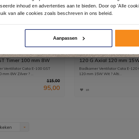
& sanitair direct uit voorraad. Gratis parkeren op eigen terrein.
seerde inhoud en advertenties aan te bieden. Door op 'Alle cooki
uik van alle cookies zoals beschreven in ons beleid.
Plan je bezoek!
Aanpassen
Kom langs en ervaar zelf het verschil!
er Ventilator Cata E-
Badkamer Ventilator Cata
ST Timer 100 mm 8W
120 G Axial 120 mm 15
 Ventilator Cata E-100 GST
Badkamer Ventilator Cata E-120 
 mm 8W Zilver ? ...
120 mm 15W Wit ? Alti...
115,00
95,00
ekeken