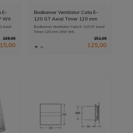
 E-
Badkamer Ventilator Cata E-
W Wit
120 GT Axial Timer 120 mm
15W Wit
G Axial
Badkamer Ventilator Cata E-120 GT Axial
Timer 120 mm 15W Wit...
139,00
151,00
15,00
125,00