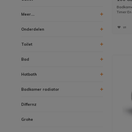
Vocht
Badkamer
Zilver
Timer En
Meer....
Onderdelen
Toilet
Bad
Hotbath
Badkamer radiator
Differnz
Grohe