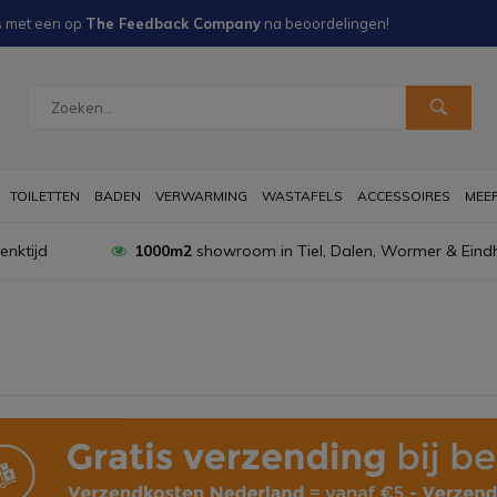
s met een
op
The Feedback Company
na
beoordelingen!
TOILETTEN
BADEN
VERWARMING
WASTAFELS
ACCESSOIRES
MEER 
nktijd
1000m2
showroom in Tiel, Dalen, Wormer & Eind