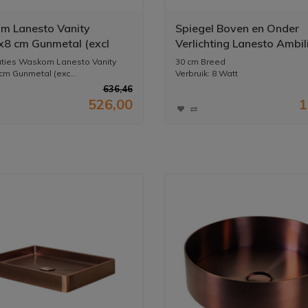
 Lanesto Vanity
Spiegel Boven en Onder
8 cm Gunmetal (excl
Verlichting Lanesto Ambil
incl waste)
LED 30 cm Chroom
aties Waskom Lanesto Vanity
30 cm Breed
cm Gunmetal (exc...
Verbruik: 8 Watt
Chroom
636,46
Kan geplaatst word...
526,00
1