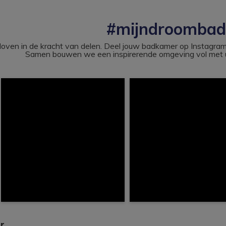
#mijndroomba
loven in de kracht van delen. Deel jouw badkamer op Instag
Samen bouwen we een inspirerende omgeving vol met u
r