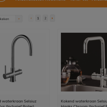
1
2
ekeken
 waterkraan Selsiuz
Kokend waterkraan Selsi
s (Inclusief Boiler)
Haaks Chroom (Inclusief B