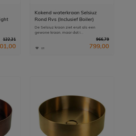
Kokend waterkraan Selsiuz
ight
Rond Rvs (Inclusief Boiler)
De Selsiuz kraan ziet eruit als een
gewone kraan, maar dat i...
122,21
966,79
01,00
799,00