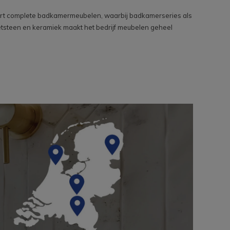
levert complete badkamermeubelen, waarbij badkamerseries als
etsteen en keramiek maakt het bedrijf meubelen geheel
 de trends? Door voortdurend te innoveren bieden we
e trend van nu.
 constante kwaliteit.
res zoals kranen en verlichting. In verschillende
de badkamer precies kunt inrichten naar uw wens.
ntdek wat bij u past.
Megadump Specialisten in Tiel vertellen u graag meer over
eel topmerken samen als bij Megadump Tiel. Alleen het
 assortiment.
n comfort en uitstraling. Bij Megadump Tiel mag u zeker zijn
e mogelijkheden weten? Vraag ernaar bij een van onze
od. Voor u zoeken we exact de elementen bij elkaar die u