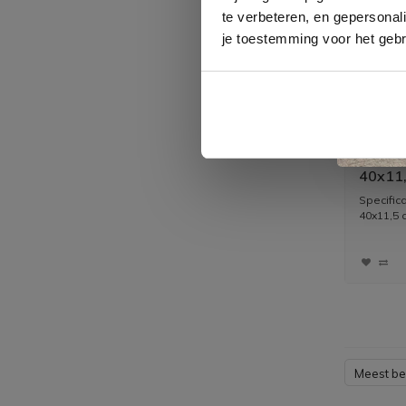
te verbeteren, en gepersonali
je toestemming voor het gebr
Waskom
40x11,
kraan 
Specific
40x11,5 
Meest b