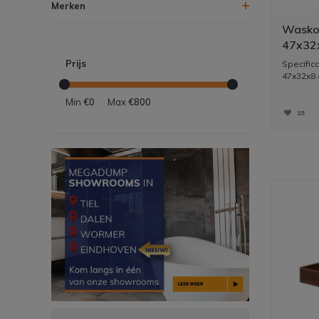
Merken
Waskom
47x32x
kraan 
Prijs
Specific
47x32x8 
Min
€0
Max
€800