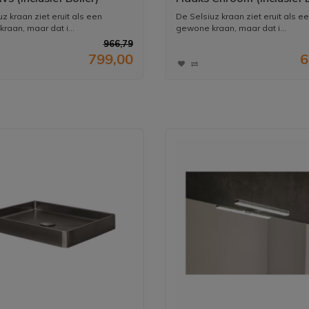
z kraan ziet eruit als een
De Selsiuz kraan ziet eruit als e
raan, maar dat i...
gewone kraan, maar dat i...
966,79
799,00
6