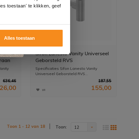
es toestaan' te klikken, geef
Alles toestaan
Sifon Lanesto Vanity Universeel
raan
Geborsteld RVS
anity
Specificaties Sifon Lanesto Vanity
Universeel Geborsteld RVS...
636,46
187,55
26,00
155,00
Toon 1 - 12 van 18
Toon:
12