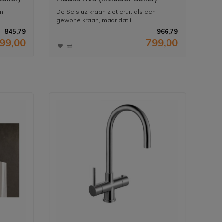
en
De Selsiuz kraan ziet eruit als een
gewone kraan, maar dat i...
845,79
966,79
99,00
799,00