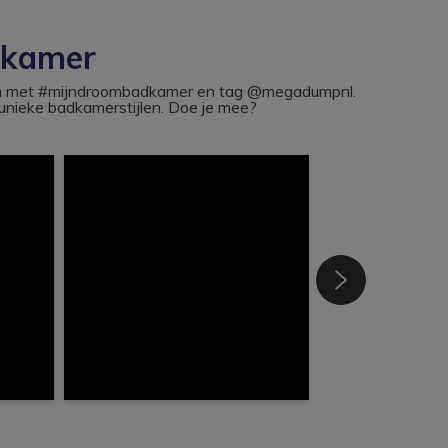
dkamer
ram met #mijndroombadkamer en tag @megadumpnl.
nieke badkamerstijlen. Doe je mee?