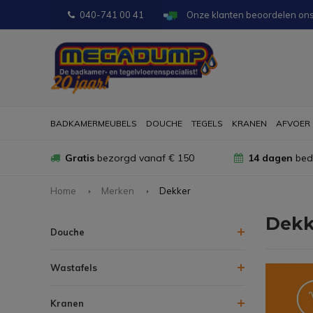
040-741 00 41
Onze klanten beoordelen on
BADKAMERMEUBELS
DOUCHE
TEGELS
KRANEN
AFVOER
Gratis
bezorgd vanaf € 150
14 dagen
bede
Home
Merken
Dekker
Dekk
Douche
Wastafels
Kranen