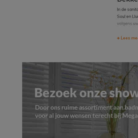
In de sani
Soul en Ll
volgens uw
Voordele
Lees me
Dekk
prod
Dekk
Dekk
prij
Beki
Vraag ad
Maak uw ba
de voordel
allerbeste 
Het zijn st
van de alle
adviseurs. 