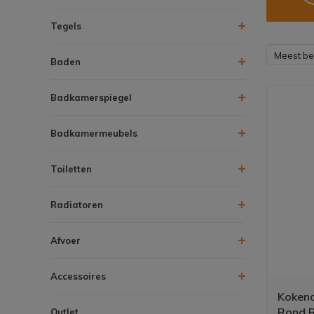
Tegels
Meest b
Baden
Badkamerspiegel
Badkamermeubels
Toiletten
Radiatoren
Afvoer
Accessoires
Kokend
Rond Rv
Outlet