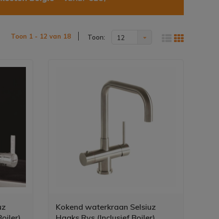
Toon 1 - 12 van 18
Toon:
12
uz
Kokend waterkraan Selsiuz
oiler)
Haaks Rvs (Inclusief Boiler)