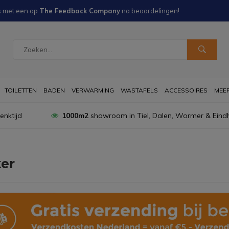
s met een
op
The Feedback Company
na
beoordelingen!
TOILETTEN
BADEN
VERWARMING
WASTAFELS
ACCESSOIRES
MEER 
nktijd
1000m2
showroom in Tiel, Dalen, Wormer & Eind
er