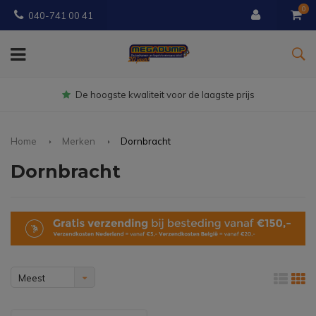
0
040-741 00 41
Gratis
bezorgd vanaf € 150
Home
Merken
Dornbracht
Dornbracht
Meest
bekeken