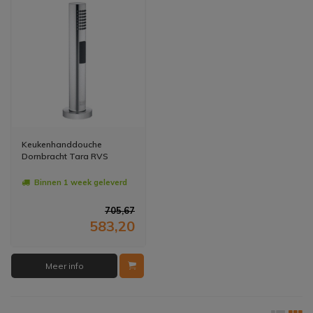
Keukenhanddouche
Dornbracht Tara RVS
Binnen 1 week geleverd
705,67
583,20
Meer info