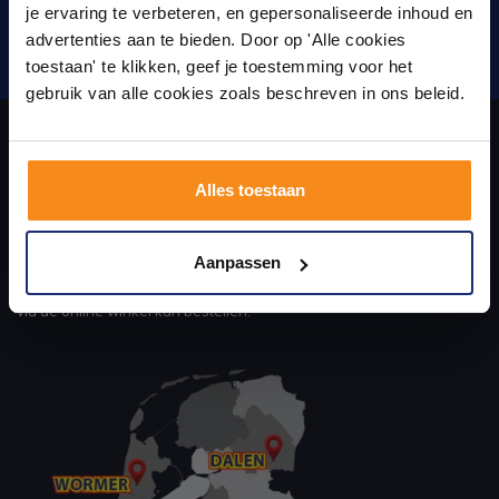
Laat je inspireren door 21 volledig ingerichte
je ervaring te verbeteren, en gepersonaliseerde inhoud en
badkameropstellingen – van compact tot luxe. Onze
advertenties aan te bieden. Door op 'Alle cookies
ervaren adviseurs helpen je persoonlijk, en je vindt
Verstuur
toestaan' te klikken, geef je toestemming voor het
tegels & sanitair direct uit voorraad. Gratis parkeren
op eigen terrein.
gebruik van alle cookies zoals beschreven in ons beleid.
Plan je bezoek!
Over ons
Alles toestaan
Kom langs en ervaar zelf het verschil!
uw sanitair en tegelwinkel in Eindhoven waar u niet alleen in onze
Aanpassen
showroom terecht kunt voor badkamertegels en sanitair, maar ook
via de online winkel kan bestellen!