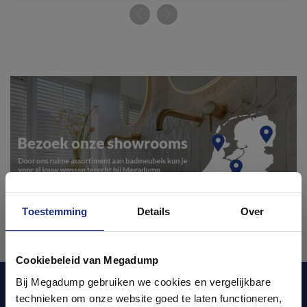
Toestemming
Details
Over
Ontdek 21 complete
badkamers in onze 1000 m²
Cookiebeleid van Megadump
showroom
Bij Megadump gebruiken we cookies en vergelijkbare
Blijf op de hoogte van het laatste nieuws en
technieken om onze website goed te laten functioneren,
ontwikkelingen