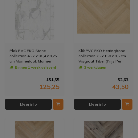
Plak PVC EKO Stone
Klik PVC EKO Herringbone
collection 45,7 x 91,4 x 0,25
collection 75 x 150 x 0,5 cm
cm Marmerlook Marmer
Visgraat Tiber (Prijs Per
(Doosinhoud: 3,34 m2)
M2)
Binnen 1 week geleverd
3 werkdagen
151,55
52,63
125,25
43,50
Meer info
Meer info