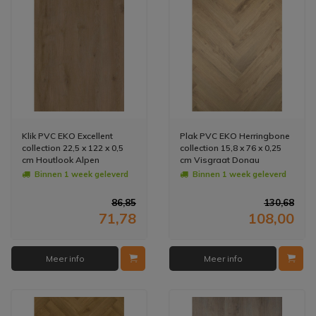
Klik PVC EKO Excellent
Plak PVC EKO Herringbone
collection 22,5 x 122 x 0,5
collection 15,8 x 76 x 0,25
cm Houtlook Alpen
cm Visgraat Donau
(Doosinhoud: 1,65 m2)
(Doosinhoud: 2,88 m2)
Binnen 1 week geleverd
Binnen 1 week geleverd
86,85
130,68
71,78
108,00
Meer info
Meer info