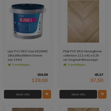
Lijm PVC EKO Uzin KE2000S
Plak PVC EKO Herringbone
285x285x260mm Emmer
collection 12,2 x 61 x 0,25
van 14 KG
cm Visgraat Mississippi
(Prijs Per M2)
3 werkdagen
3 werkdagen
156,09
45,37
129,00
37,50
Meer info
Meer info