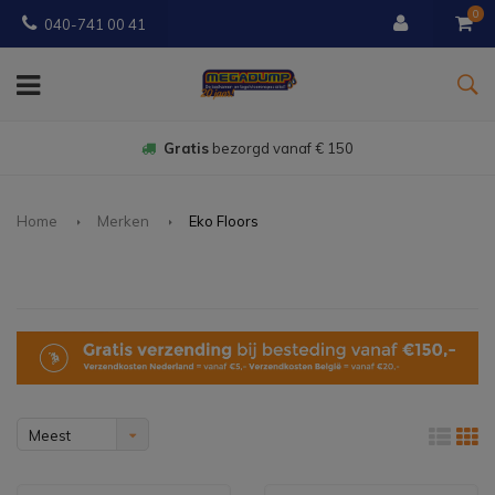
0
040-741 00 41
Gratis
bezorgd vanaf € 150
Home
Merken
Eko Floors
Meest
bekeken