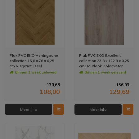
Plak PVC EKO Herringbone
Plak PVC EKO Excellent
collection 15,8 x 76 x 0,25
collection 23,8 x 122,9 x 0,25
cm Visgraat Ijssel
cm Houtlook Dolomieten
(Doosinhoud: 2,88 m2)
(Doosinhoud: 3,51 m2)
Binnen 1 week geleverd
Binnen 1 week geleverd
130,68
156,93
108,00
129,69
Meer info
Meer info