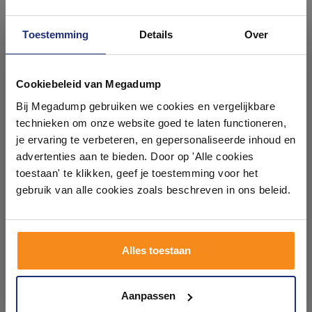
Toestemming
Details
Over
Ontdek 21 complete
badkamers in onze 1000 m²
Cookiebeleid van Megadump
Plak PVC EKO Solid
Plak PVC EKO Solid
showroom
Bij Megadump gebruiken we cookies en vergelijkbare
collection 23,8 x 122,9 x 0,2
collection 23,8 x 122,9 x 0,2
cm Houtlook Malta
cm Houtlook Corfu
technieken om onze website goed te laten functioneren,
(Doosinhoud: 4,1 m2)
(Doosinhoud: 4,1 m2)
Binnen 1 week geleverd
Binnen 1 week geleverd
Laat je inspireren door 21 volledig ingerichte
je ervaring te verbeteren, en gepersonaliseerde inhoud en
badkameropstellingen – van compact tot luxe. Onze
advertenties aan te bieden. Door op 'Alle cookies
146,35
146,35
ervaren adviseurs helpen je persoonlijk, en je vindt
toestaan' te klikken, geef je toestemming voor het
120,95
120,95
tegels & sanitair direct uit voorraad. Gratis parkeren
op eigen terrein.
gebruik van alle cookies zoals beschreven in ons beleid.
Meer info
Meer info
Plan je bezoek!
Alles toestaan
1
2
3
4
5
Kom langs en ervaar zelf het verschil!
Aanpassen