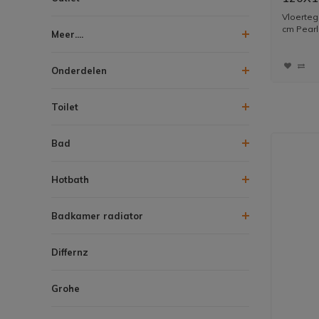
2,88M2
Vloerteg
cm Pearl
Meer....
Onderdelen
Toilet
Bad
Hotbath
Badkamer radiator
Differnz
Grohe