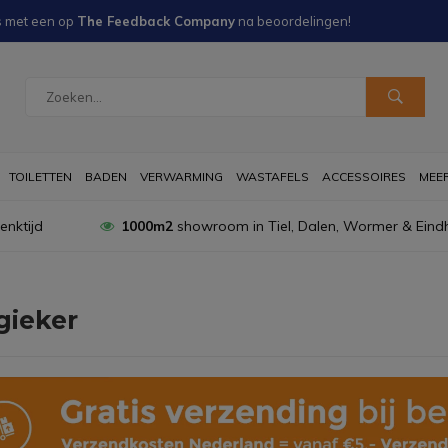
s met een
op
The Feedback Company
na
beoordelingen!
TOILETTEN
BADEN
VERWARMING
WASTAFELS
ACCESSOIRES
MEER 
nktijd
1000m2
showroom in Tiel, Dalen, Wormer & Eind
gieker