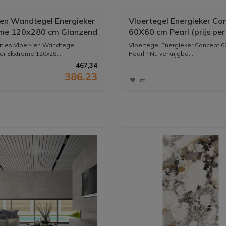
 en Wandtegel Energieker
Vloertegel Energieker Co
me 120x280 cm Glanzend
60X60 cm Pearl (prijs pe
aurent (Prijs per Stuk)
aties Vloer- en Wandtegel
Vloertegel Energieker Concept 
er Ekxtreme 120x28...
Pearl ? Nu verkrijgba...
467,34
386,23