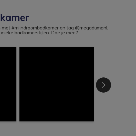
dkamer
ram met #mijndroombadkamer en tag @megadumpnl.
nieke badkamerstijlen. Doe je mee?