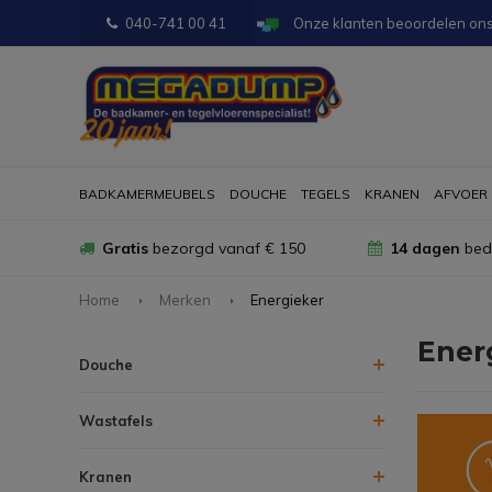
040-741 00 41
Onze klanten beoordelen on
BADKAMERMEUBELS
DOUCHE
TEGELS
KRANEN
AFVOER
Gratis
bezorgd vanaf € 150
14 dagen
bede
Home
Merken
Energieker
Ener
Douche
Wastafels
Kranen