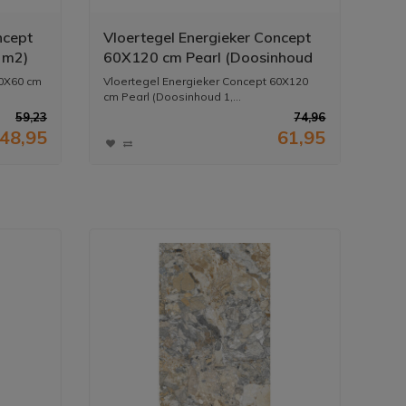
ncept
Vloertegel Energieker Concept
r m2)
60X120 cm Pearl (Doosinhoud
1,44M2) (prijs per m2)
60X60 cm
Vloertegel Energieker Concept 60X120
cm Pearl (Doosinhoud 1,...
59,23
74,96
48,95
61,95