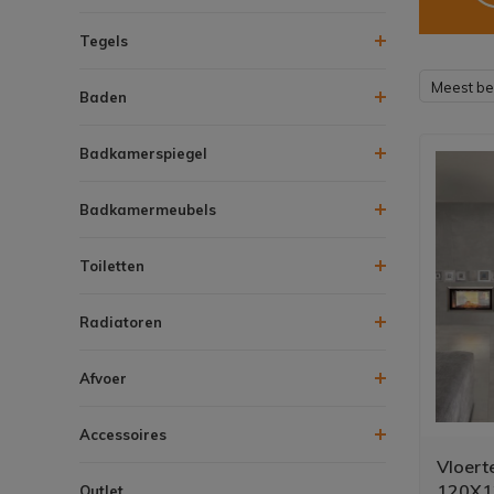
Tegels
Meest b
Baden
Badkamerspiegel
Badkamermeubels
Toiletten
Radiatoren
Afvoer
Accessoires
Vloert
120X12
Outlet