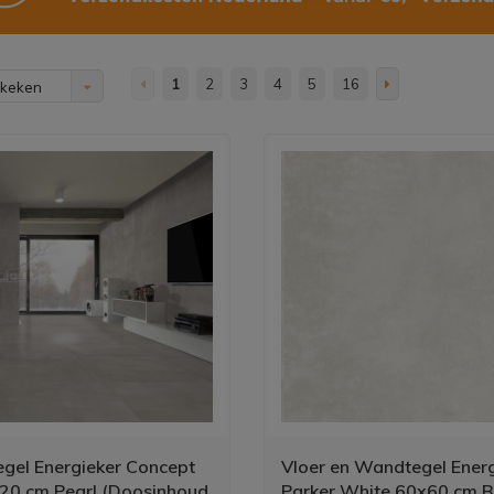
1
2
3
4
5
16
ekeken
egel Energieker Concept
Vloer en Wandtegel Energ
0 cm Pearl (Doosinhoud
Parker White 60x60 cm B