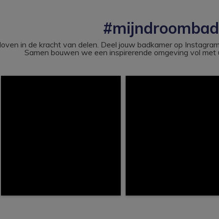
#mijndroomba
loven in de kracht van delen. Deel jouw badkamer op Instag
Samen bouwen we een inspirerende omgeving vol met u