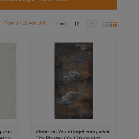
Toon 1 - 12 van 188
Toon:
12
ieker
Vloer- en Wandtegel Energieker
eton
City Plaster 60x120 cm Mat