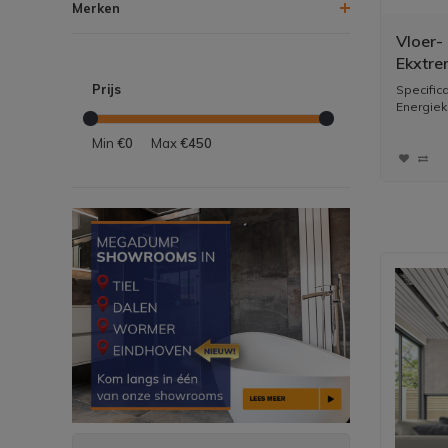
Merken
Vloer-
Ekxtre
Saint L
Prijs
Specific
Energiek
Min
€0
Max
€450