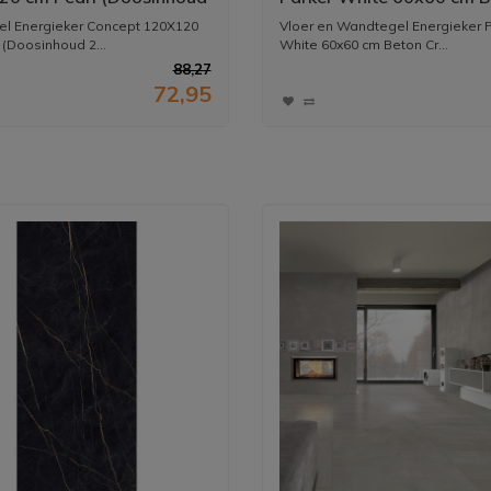
) (prijs per m2)
Creme (Doosinhoud 1,4
el Energieker Concept 120X120
Vloer en Wandtegel Energieker 
(prijs per m2)
 (Doosinhoud 2...
White 60x60 cm Beton Cr...
88,27
72,95