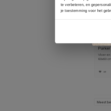
te verbeteren, en gepersonali
je toestemming voor het gebr
Vloer 
Parker 
m2)
Vloer en
60x60 cm 
Meest b