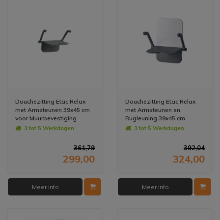
Douchezitting Etac Relax
Douchezitting Etac Relax
met Armsteunen 39x45 cm
met Armsteunen en
voor Muurbevestiging
Rugleuning 39x45 cm
Kunststof Grijs
Kunststof Grijs
3 tot 5 Werkdagen
3 tot 5 Werkdagen
361,79
392,04
299,00
324,00
Meer info
Meer info