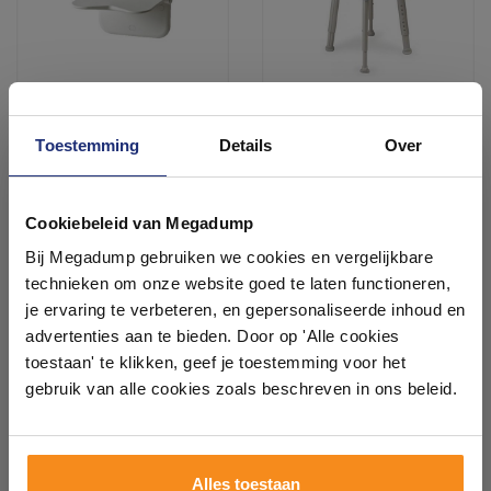
Toestemming
Details
Over
Douchezitting Etac Relax
Douchekruk Etac Easy
40x45 cm voor
Aangepast Sanitair Rond in
Muurbevestiging Kunststof
Hoogte Verstelbaar Licht
Ontdek 21 complete
Wit
Blauw (draagvermogen tot
3 tot 5 Werkdagen
3 tot 5 Werkdagen
badkamers in onze 1000 m²
Cookiebeleid van Megadump
150 kg)
showroom
292,82
119,79
Bij Megadump gebruiken we cookies en vergelijkbare
242,00
99,00
technieken om onze website goed te laten functioneren,
Laat je inspireren door 21 volledig ingerichte
je ervaring te verbeteren, en gepersonaliseerde inhoud en
badkameropstellingen – van compact tot luxe. Onze
advertenties aan te bieden. Door op 'Alle cookies
Meer info
Meer info
ervaren adviseurs helpen je persoonlijk, en je vindt
toestaan' te klikken, geef je toestemming voor het
tegels & sanitair direct uit voorraad. Gratis parkeren
op eigen terrein.
gebruik van alle cookies zoals beschreven in ons beleid.
1
2
3
4
Plan je bezoek!
Alles toestaan