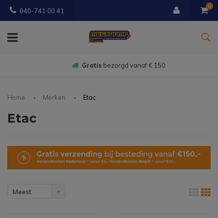
0
040-741 00 41
Gratis
bezorgd vanaf € 150
Home
Merken
Etac
Etac
Meest
bekeken