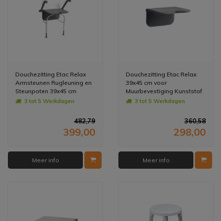
Douchezitting Etac Relax
Douchezitting Etac Relax
Armsteunen Rugleuning en
39x45 cm voor
Steunpoten 39x45 cm
Muurbevestiging Kunststof
Kunststof Grijs
Grijs
3 tot 5 Werkdagen
3 tot 5 Werkdagen
482,79
360,58
399,00
298,00
Meer info
Meer info