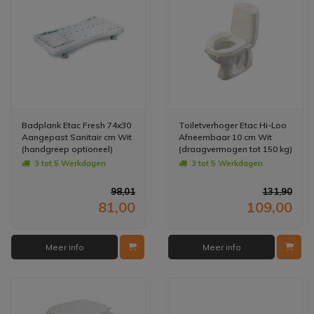
Badplank Etac Fresh 74x30
Toiletverhoger Etac Hi-Loo
Aangepast Sanitair cm Wit
Afneembaar 10 cm Wit
(handgreep optioneel)
(draagvermogen tot 150 kg)
3 tot 5 Werkdagen
3 tot 5 Werkdagen
98,01
131,90
81,00
109,00
Meer info
Meer info