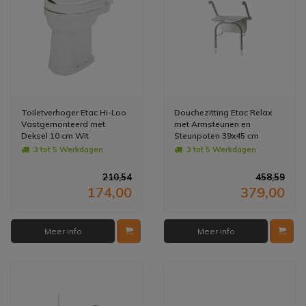
Toiletverhoger Etac Hi-Loo
Douchezitting Etac Relax
Vastgemonteerd met
met Armsteunen en
Deksel 10 cm Wit
Steunpoten 39x45 cm
(draagvermogen tot 150 kg)
Kunststof Wit
3 tot 5 Werkdagen
3 tot 5 Werkdagen
210,54
458,59
174,00
379,00
Meer info
Meer info