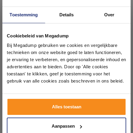
Toestemming
Details
Over
Ontdek 21 complete
badkamers in onze 1000 m²
Cookiebeleid van Megadump
Vloertegel Flaviker
Vloertegel Flaviker
showroom
Bij Megadump gebruiken we cookies en vergelijkbare
Supreme Memories 60x120
Supreme Evo 60x120 cm
cm Antique 3D Zwart (Prijs
Marmerlook Antique 3D
technieken om onze website goed te laten functioneren,
per M2)
Zwart (Prijs per M2)
7 werkdagen
7 werkdagen
Laat je inspireren door 21 volledig ingerichte
je ervaring te verbeteren, en gepersonaliseerde inhoud en
badkameropstellingen – van compact tot luxe. Onze
advertenties aan te bieden. Door op 'Alle cookies
120,58
120,58
ervaren adviseurs helpen je persoonlijk, en je vindt
toestaan' te klikken, geef je toestemming voor het
99,65
99,65
tegels & sanitair direct uit voorraad. Gratis parkeren
op eigen terrein.
gebruik van alle cookies zoals beschreven in ons beleid.
Meer info
Meer info
Plan je bezoek!
Alles toestaan
1
2
Kom langs en ervaar zelf het verschil!
Aanpassen