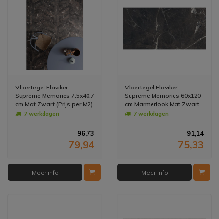
Vloertegel Flaviker
Vloertegel Flaviker
Supreme Memories 7.5x40.7
Supreme Memories 60x120
cm Mat Zwart (Prijs per M2)
cm Marmerlook Mat Zwart
(Prijs per M2)
7 werkdagen
7 werkdagen
96,73
91,14
79,94
75,33
Meer info
Meer info