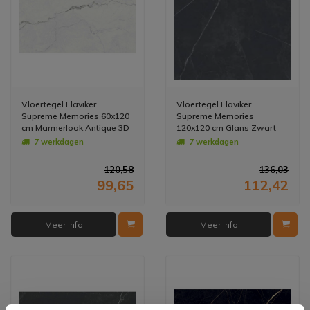
Vloertegel Flaviker
Vloertegel Flaviker
Supreme Memories 60x120
Supreme Memories
cm Marmerlook Antique 3D
120x120 cm Glans Zwart
Wit (Prijs per M2)
(Prijs per M2)
7 werkdagen
7 werkdagen
120,58
136,03
99,65
112,42
Meer info
Meer info