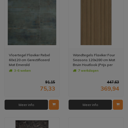
Vloertegel Flaviker Rebel
Wandtegels Flaviker Four
60x120 cm Gerectificeerd
Seasons 120x280 cm Mat
Mat Emerald
Bruin Houtlook (Prijs per
M2)
3-6 weken
7 werkdagen
91,15
447,63
75,33
369,94
Meer info
Meer info