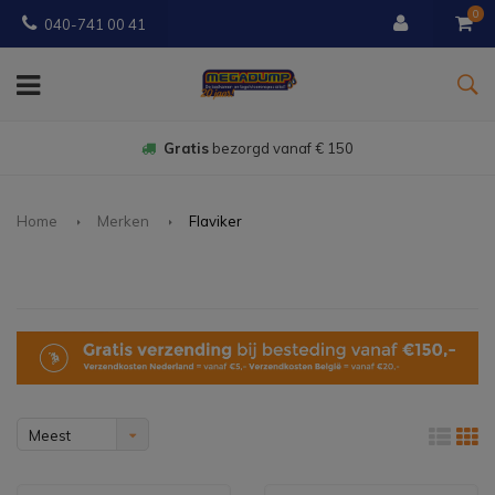
0
040-741 00 41
Gratis
bezorgd vanaf € 150
Home
Merken
Flaviker
Meest
bekeken