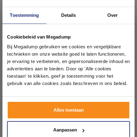
Toestemming
Details
Over
Ontdek 21 complete
badkamers in onze 1000 m²
Cookiebeleid van Megadump
Vloertegel Florim Reves De
Vloertegel Florim Reves De
showroom
Bij Megadump gebruiken we cookies en vergelijkbare
Rex Douglas & Jones
Rex Douglas & Jones
60x120 Magnum Choco
120x120 Magnum Choco
technieken om onze website goed te laten functioneren,
Glans (Doosinhoud: 2.16
Mat (Doosinhoud: 2.88 m2)
Binnen 2 weken geleverd
Binnen 2 weken geleverd
Laat je inspireren door 21 volledig ingerichte
je ervaring te verbeteren, en gepersonaliseerde inhoud en
m2)
badkameropstellingen – van compact tot luxe. Onze
advertenties aan te bieden. Door op 'Alle cookies
208,96
278,61
ervaren adviseurs helpen je persoonlijk, en je vindt
toestaan' te klikken, geef je toestemming voor het
172,69
230,26
tegels & sanitair direct uit voorraad. Gratis parkeren
op eigen terrein.
gebruik van alle cookies zoals beschreven in ons beleid.
Meer info
Meer info
Plan je bezoek!
Alles toestaan
1
2
Kom langs en ervaar zelf het verschil!
Aanpassen