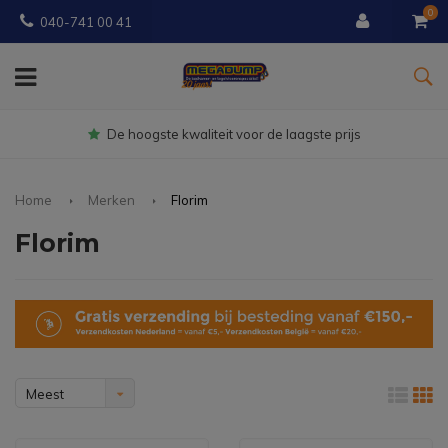
0
040-741 00 41
Gratis
bezorgd vanaf € 150
Home
Merken
Florim
Florim
Meest
bekeken