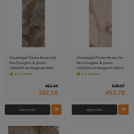
Vloertegel Florim Reves De
Vloertegel Florim Reves De
Rex Douglas & Jones
Rex Douglas & Jones
120x280 cm Magnum Mat
120x280 cm Magnum Glans
Choco (Prijs per M2)
Rose (Prijs per M2)
4-5 weken
4-5 weken
462,44
549,07
382,18
453,78
Meer info
Meer info