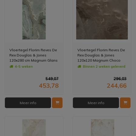
Vloertegel Florim Reves De
Vloertegel Florim Reves De
Rex Douglas & Jones
Rex Douglas & Jones
120x280 cm Magnum Glans
120x120 Magnum Choco
Jade (Prijs per M2)
Glans Gepolijst
4-5 weken
Binnen 2 weken geleverd
(Doosinhoud: 2.88 m2)
549,07
296,03
453,78
244,66
Meer info
Meer info