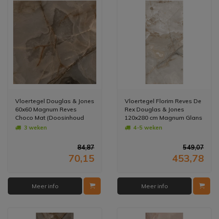
Vloertegel Douglas & Jones
Vloertegel Florim Reves De
60x60 Magnum Reves
Rex Douglas & Jones
Choco Mat (Doosinhoud
120x280 cm Magnum Glans
1.08 m2)
Noisette (Prijs per M2)
3 weken
4-5 weken
84,87
549,07
70,15
453,78
Meer info
Meer info