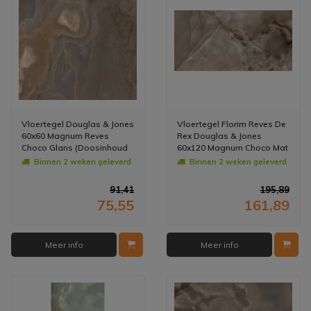
Vloertegel Douglas & Jones
Vloertegel Florim Reves De
60x60 Magnum Reves
Rex Douglas & Jones
Choco Glans (Doosinhoud
60x120 Magnum Choco Mat
1.08 m2)
(Doosinhoud: 2.16 m2)
Binnen 2 weken geleverd
Binnen 2 weken geleverd
91,41
195,89
75,55
161,89
Meer info
Meer info