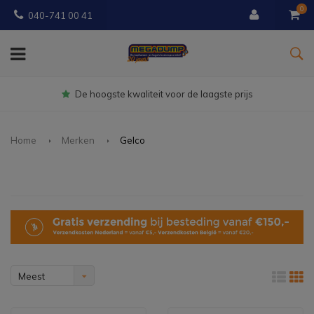
0
040-741 00 41
Gratis
bezorgd vanaf € 150
Home
Merken
Gelco
Meest
bekeken