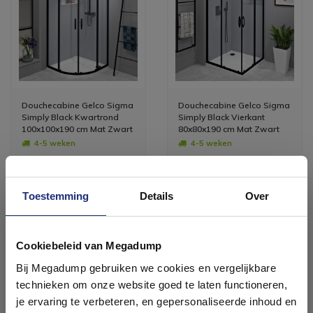
Douchecabine Gelco Sigma
Douchecabine Gelco Sigma
Simply Black Kwartrond
Simply Black Vierkant
100x100x190 cm Mat Zwart
80x80x190 cm Mat Zwart
4-5 weken
4-5 weken
844,58
866,00
698,00
716,00
Toestemming
Details
Over
Meer info
Meer info
Ontdek 21 complete
badkamers in onze 1000 m²
Cookiebeleid van Megadump
showroom
Bij Megadump gebruiken we cookies en vergelijkbare
technieken om onze website goed te laten functioneren,
Laat je inspireren door 21 volledig ingerichte
je ervaring te verbeteren, en gepersonaliseerde inhoud en
badkameropstellingen – van compact tot luxe. Onze