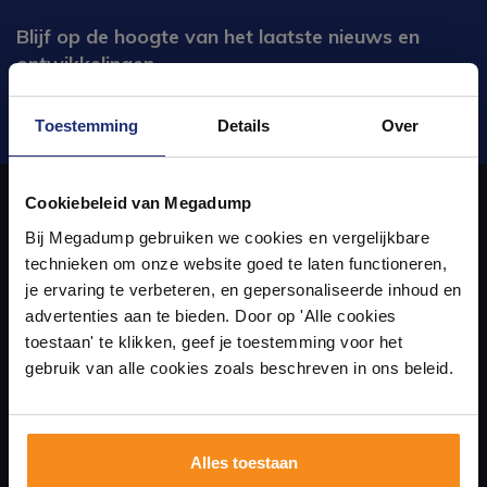
Blijf op de hoogte van het laatste nieuws en
ontwikkelingen
Verstuur
Toestemming
Details
Over
Ontdek 21 complete
badkamers in onze 1000 m²
Cookiebeleid van Megadump
showroom
Bij Megadump gebruiken we cookies en vergelijkbare
Over ons
technieken om onze website goed te laten functioneren,
Laat je inspireren door 21 volledig ingerichte
je ervaring te verbeteren, en gepersonaliseerde inhoud en
badkameropstellingen – van compact tot luxe. Onze
uw sanitair en tegelwinkel in Eindhoven waar u niet alleen in onze
advertenties aan te bieden. Door op 'Alle cookies
ervaren adviseurs helpen je persoonlijk, en je vindt
showroom terecht kunt voor badkamertegels en sanitair, maar ook
toestaan' te klikken, geef je toestemming voor het
tegels & sanitair direct uit voorraad. Gratis parkeren
op eigen terrein.
gebruik van alle cookies zoals beschreven in ons beleid.
via de online winkel kan bestellen!
Plan je bezoek!
Alles toestaan