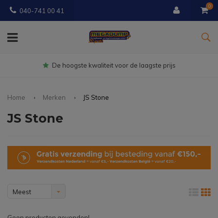
0
040-741 00 41
Gratis
bezorgd vanaf € 150
Home
Merken
JS Stone
JS Stone
Meest
bekeken
Geen producten gevonden!...