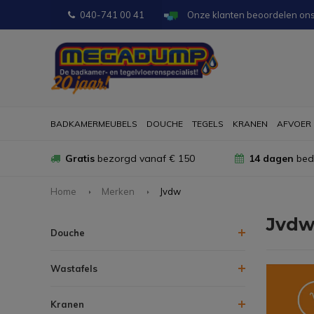
040-741 00 41
Onze klanten beoordelen on
BADKAMERMEUBELS
DOUCHE
TEGELS
KRANEN
AFVOER
Gratis
bezorgd vanaf € 150
14 dagen
bede
Home
Merken
Jvdw
Jvd
Douche
Wastafels
Kranen