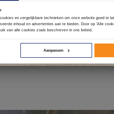
p
Laat je inspireren door 21 volledig ingerichte badkameropstellingen – va
pact tot luxe. Onze ervaren adviseurs helpen je persoonlijk, en je vindt te
okies en vergelijkbare technieken om onze website goed te late
& sanitair direct uit voorraad. Gratis parkeren op eigen terrein.
seerde inhoud en advertenties aan te bieden. Door op 'Alle cooki
uik van alle cookies zoals beschreven in ons beleid.
Plan je bezoek!
Aanpassen
Kom langs en ervaar zelf het verschil!