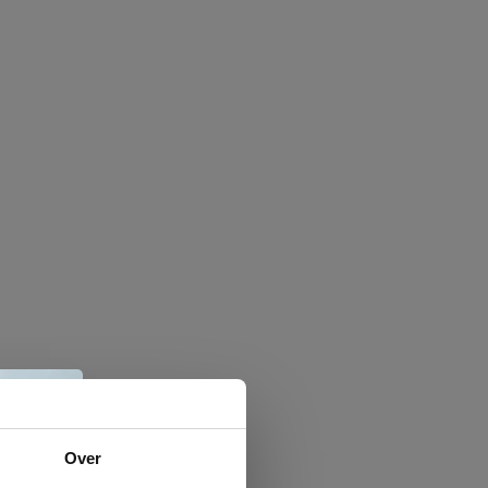
e
Over