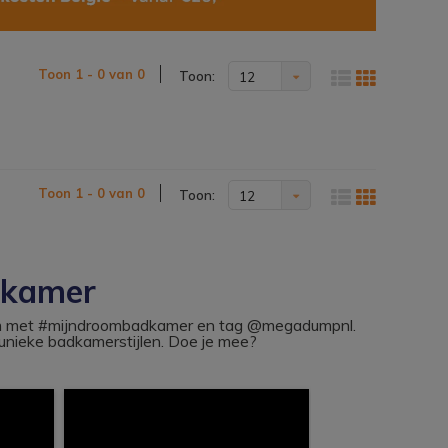
Toon 1 - 0 van 0
Toon:
12
Toon 1 - 0 van 0
Toon:
12
dkamer
ram met #mijndroombadkamer en tag @megadumpnl.
nieke badkamerstijlen. Doe je mee?