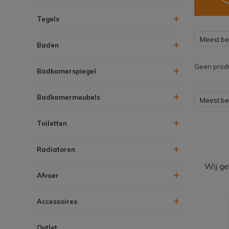
Tegels
Meest b
Baden
Geen produ
Badkamerspiegel
Badkamermeubels
Meest b
Toiletten
Radiatoren
Wij ge
Afvoer
Accessoires
Outlet