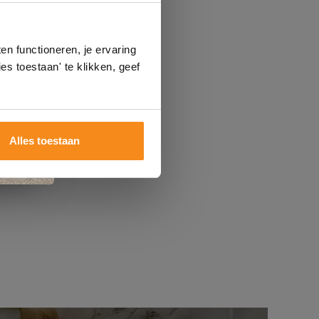
n
gels
n functioneren, je ervaring
es toestaan' te klikken, geef
Alles toestaan