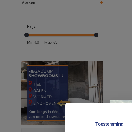
Merken
Prijs
Min
€0
Max
€5
Toestemming