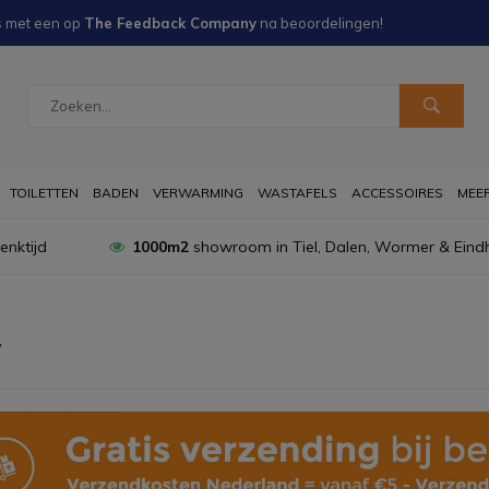
s met een
op
The Feedback Company
na
beoordelingen!
TOILETTEN
BADEN
VERWARMING
WASTAFELS
ACCESSOIRES
MEER 
nktijd
1000m2
showroom in Tiel, Dalen, Wormer & Eind
w