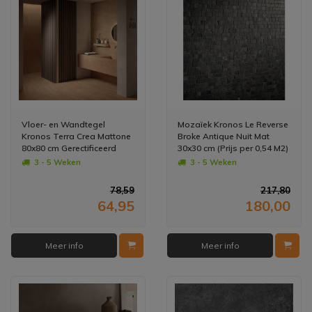
Vloer- en Wandtegel
Mozaïek Kronos Le Reverse
Kronos Terra Crea Mattone
Broke Antique Nuit Mat
80x80 cm Gerectificeerd
30x30 cm (Prijs per 0,54 M2)
Bruin (Doosinhoud: 1,28
3 - 5 Weken
3 - 5 Weken
m2) (prijs per m2)
78,59
217,80
64,95
180,00
Meer info
Meer info