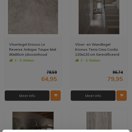
Vloertegel Kronos Le
Vloer- en Wandtegel
Reverse Antique Taupe Mat
Kronos Terra Crea Corda
80x80cm (doosinhoud
120x120 cm Gerectificeerd
1.28m2) (prijs per m2)
Grijs (Prijs/m2 -
3 - 5 Weken
3 - 5 Weken
Doosinhoud: 2,88 m2) (prijs
per m2)
78,59
96,74
64,95
79,95
Meer info
Meer info