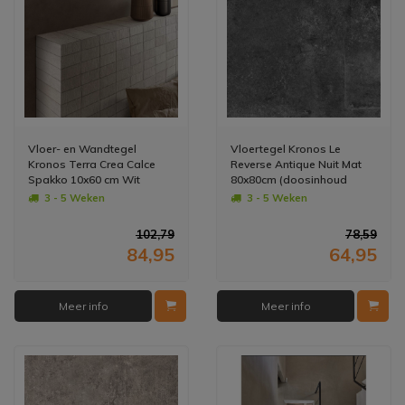
Vloer- en Wandtegel
Vloertegel Kronos Le
Kronos Terra Crea Calce
Reverse Antique Nuit Mat
Spakko 10x60 cm Wit
80x80cm (doosinhoud
(Doosinhoud: 1.08 m2)
1.28m2) (prijs per m2)
3 - 5 Weken
3 - 5 Weken
(prijs per m2)
102,79
78,59
84,95
64,95
Meer info
Meer info