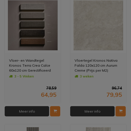
Vloer- en Wandtegel
Vloertegel Kronos Nativa
Kronos Terra Crea Calce
Falda 120x120 cm Aurum
60x120 cm Gerectificeerd
Creme (Prijs per M2)
Wit (Doosinhoud: 1,44 m2)
3 - 5 Weken
3 weken
(prijs per m2)
78,59
96,74
64,95
79,95
Meer info
Meer info