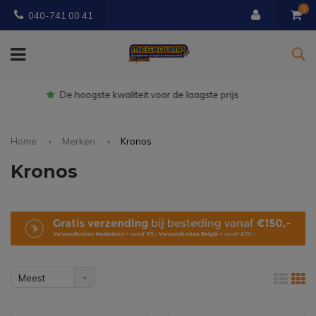
0
040-741 00 41
Gratis
bezorgd vanaf € 150
Home
Merken
Kronos
Kronos
Meest
bekeken