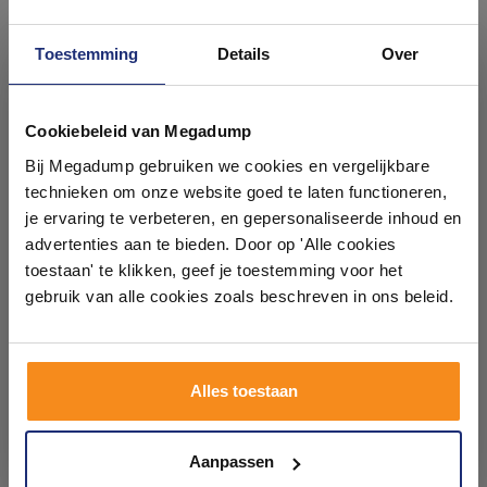
Toestemming
Details
Over
Ontdek 21 complete
badkamers in onze 1000 m²
Cookiebeleid van Megadump
Vloer- en Wandtegel
Vloertegel Kronos Nativa
showroom
Bij Megadump gebruiken we cookies en vergelijkbare
Kronos Terra Crea Limo
Vena 60x120 cm Tibur
80x80 cm Gerectificeerd
Beige Grip (Prijs per M2)
technieken om onze website goed te laten functioneren,
Taupe (Doosinhoud: 1,28
3 - 5 Weken
3 weken
Laat je inspireren door 21 volledig ingerichte
je ervaring te verbeteren, en gepersonaliseerde inhoud en
m2) (prijs per m2)
badkameropstellingen – van compact tot luxe. Onze
advertenties aan te bieden. Door op 'Alle cookies
78,59
78,59
ervaren adviseurs helpen je persoonlijk, en je vindt
toestaan' te klikken, geef je toestemming voor het
64,95
64,95
tegels & sanitair direct uit voorraad. Gratis parkeren
op eigen terrein.
gebruik van alle cookies zoals beschreven in ons beleid.
Meer info
Meer info
Plan je bezoek!
Alles toestaan
1
2
3
4
5
13
Kom langs en ervaar zelf het verschil!
Aanpassen