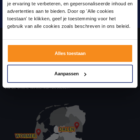
Laat je inspireren door 21 volledig ingerichte
je ervaring te verbeteren, en gepersonaliseerde inhoud en
badkameropstellingen – van compact tot luxe. Onze
advertenties aan te bieden. Door op 'Alle cookies
ervaren adviseurs helpen je persoonlijk, en je vindt
Verstuur
toestaan' te klikken, geef je toestemming voor het
tegels & sanitair direct uit voorraad. Gratis parkeren
op eigen terrein.
gebruik van alle cookies zoals beschreven in ons beleid.
Plan je bezoek!
Over ons
Alles toestaan
Kom langs en ervaar zelf het verschil!
uw sanitair en tegelwinkel in Eindhoven waar u niet alleen in onze
Aanpassen
showroom terecht kunt voor badkamertegels en sanitair, maar ook
via de online winkel kan bestellen!