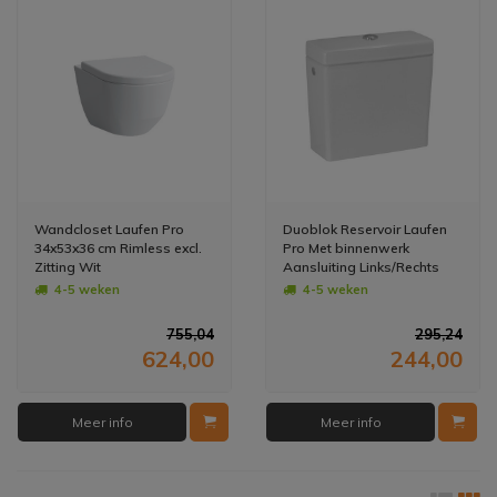
Wandcloset Laufen Pro
Duoblok Reservoir Laufen
34x53x36 cm Rimless excl.
Pro Met binnenwerk
Zitting Wit
Aansluiting Links/Rechts
Wit
4-5 weken
4-5 weken
755,04
295,24
624,00
244,00
Meer info
Meer info