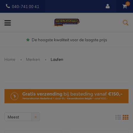
0
040-741 00 41
Gratis
bezorgd vanaf € 150
Home
Merken
Laufen
Meest
bekeken