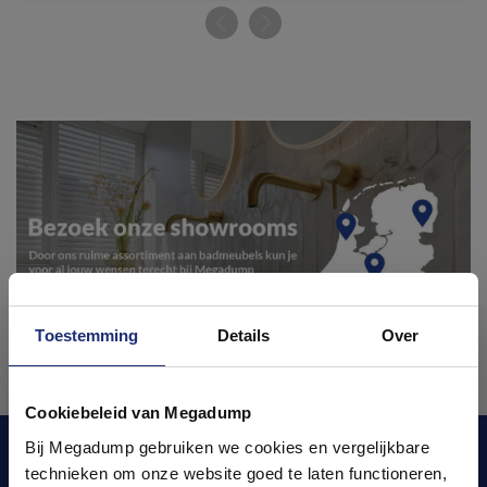
Toestemming
Details
Over
Ontdek 21 complete
badkamers in onze 1000 m²
Cookiebeleid van Megadump
showroom
Bij Megadump gebruiken we cookies en vergelijkbare
Blijf op de hoogte van het laatste nieuws en
technieken om onze website goed te laten functioneren,
ontwikkelingen