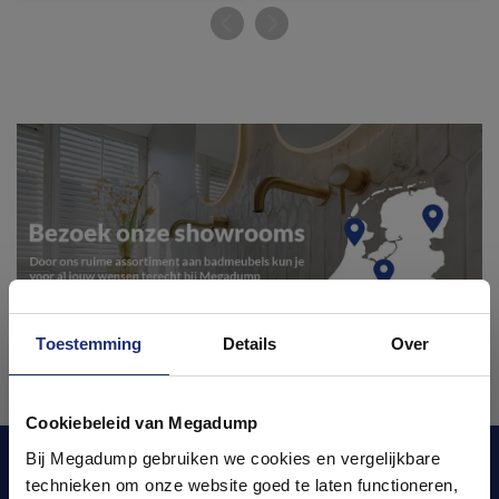
Toestemming
Details
Over
Ontdek 21 complete
badkamers in onze 1000 m²
Cookiebeleid van Megadump
showroom
Bij Megadump gebruiken we cookies en vergelijkbare
Blijf op de hoogte van het laatste nieuws en
technieken om onze website goed te laten functioneren,
ontwikkelingen