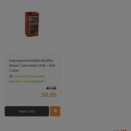
Impregneermiddel Moëller
Stone Care Hmk S242 - S42
1 Liter
Voor 14:00 besteld,
binnen 2 (werk)dagen
geleverd
47,13
38,95
Meer info