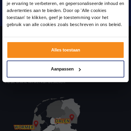
Laat je inspireren door 21 volledig ingerichte
je ervaring te verbeteren, en gepersonaliseerde inhoud en
badkameropstellingen – van compact tot luxe. Onze
advertenties aan te bieden. Door op 'Alle cookies
ervaren adviseurs helpen je persoonlijk, en je vindt
Verstuur
toestaan' te klikken, geef je toestemming voor het
tegels & sanitair direct uit voorraad. Gratis parkeren
op eigen terrein.
gebruik van alle cookies zoals beschreven in ons beleid.
Plan je bezoek!
Over ons
Alles toestaan
Kom langs en ervaar zelf het verschil!
uw sanitair en tegelwinkel in Eindhoven waar u niet alleen in onze
Aanpassen
showroom terecht kunt voor badkamertegels en sanitair, maar ook
via de online winkel kan bestellen!