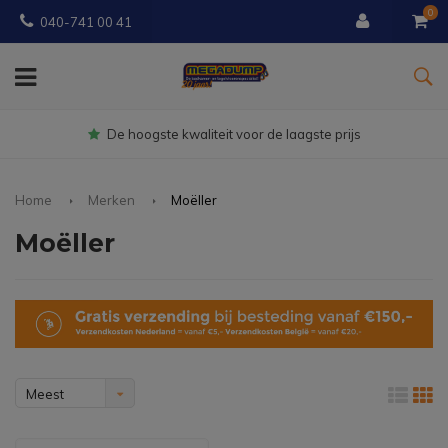
0
040-741 00 41
Gratis
bezorgd vanaf € 150
Home
Merken
Moëller
Moëller
Meest
bekeken