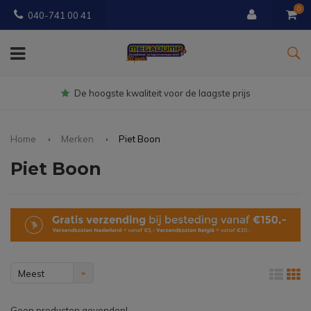
0
040-741 00 41
De hoogste kwaliteit voor de laagste prijs
Home
Merken
Piet Boon
Piet Boon
Meest
bekeken
Geen producten gevonden!...