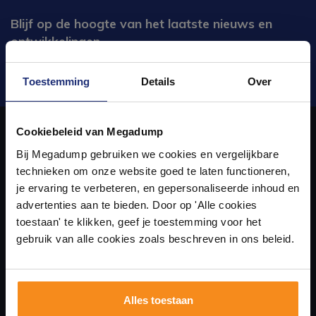
Blijf op de hoogte van het laatste nieuws en
ontwikkelingen
Verstuur
Toestemming
Details
Over
Ontdek 21 complete
badkamers in onze 1000 m²
Cookiebeleid van Megadump
showroom
Bij Megadump gebruiken we cookies en vergelijkbare
Over ons
technieken om onze website goed te laten functioneren,
Laat je inspireren door 21 volledig ingerichte
je ervaring te verbeteren, en gepersonaliseerde inhoud en
badkameropstellingen – van compact tot luxe. Onze
uw sanitair en tegelwinkel in Eindhoven waar u niet alleen in onze
advertenties aan te bieden. Door op 'Alle cookies
ervaren adviseurs helpen je persoonlijk, en je vindt
showroom terecht kunt voor badkamertegels en sanitair, maar ook
toestaan' te klikken, geef je toestemming voor het
tegels & sanitair direct uit voorraad. Gratis parkeren
op eigen terrein.
gebruik van alle cookies zoals beschreven in ons beleid.
via de online winkel kan bestellen!
Plan je bezoek!
Alles toestaan