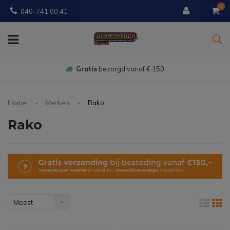
0
040-741 00 41
Gratis
bezorgd vanaf € 150
Home
Merken
Rako
Rako
Meest
bekeken