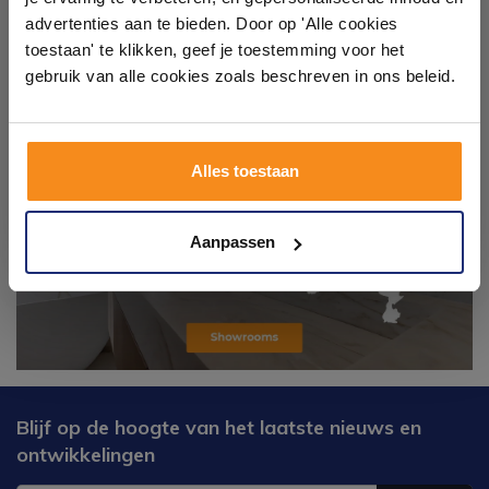
badkameropstellingen – van compact tot luxe. Onze
advertenties aan te bieden. Door op 'Alle cookies
ervaren adviseurs helpen je persoonlijk, en je vindt
toestaan' te klikken, geef je toestemming voor het
tegels & sanitair direct uit voorraad. Gratis parkeren
op eigen terrein.
gebruik van alle cookies zoals beschreven in ons beleid.
Plan je bezoek!
Alles toestaan
Kom langs en ervaar zelf het verschil!
Aanpassen
Blijf op de hoogte van het laatste nieuws en
ontwikkelingen