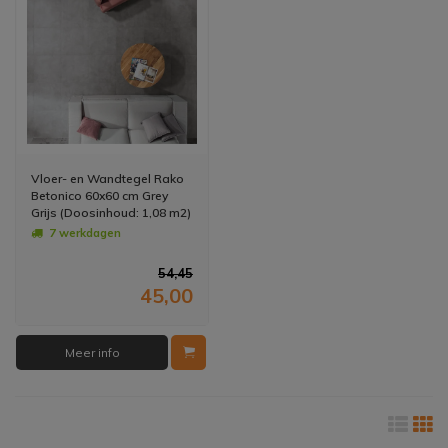
Vloer- en Wandtegel Rako
Betonico 60x60 cm Grey
Grijs (Doosinhoud: 1,08 m2)
(prijs per m2)
7 werkdagen
54,45
45,00
Meer info