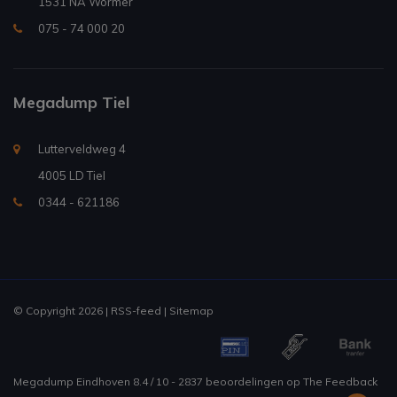
1531 NA Wormer
075 - 74 000 20
Megadump Tiel
Lutterveldweg 4
4005 LD Tiel
0344 - 621186
© Copyright 2026 |
RSS-feed
|
Sitemap
Megadump Eindhoven
8.4
/
10
-
2837
beoordelingen op
The Feedback