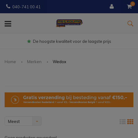
0
040-741 00 41
De hoogste kwaliteit voor de laagste prijs
Home
Merken
Wedox
Meest
bekeken
Geen producten gevonden!...