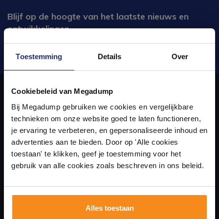
Blijf op de hoogte van het laatste nieuws en
ontwikkelingen
Verstuur
Toestemming
Details
Over
Ontdek 21 complete
badkamers in onze 1000 m²
Cookiebeleid van Megadump
showroom
Bij Megadump gebruiken we cookies en vergelijkbare
Over ons
technieken om onze website goed te laten functioneren,
Laat je inspireren door 21 volledig ingerichte
je ervaring te verbeteren, en gepersonaliseerde inhoud en
badkameropstellingen – van compact tot luxe. Onze
uw sanitair en tegelwinkel in Eindhoven waar u niet alleen in onze
advertenties aan te bieden. Door op 'Alle cookies
ervaren adviseurs helpen je persoonlijk, en je vindt
showroom terecht kunt voor badkamertegels en sanitair, maar ook
toestaan' te klikken, geef je toestemming voor het
tegels & sanitair direct uit voorraad. Gratis parkeren
op eigen terrein.
gebruik van alle cookies zoals beschreven in ons beleid.
via de online winkel kan bestellen!
Plan je bezoek!
Alles toestaan