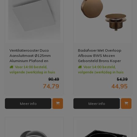
Ventilatierooster Duco
Badafvoer Met Overloop
Aansluitmaat Ø125mm
Afbouw BWS Mozen
Aluminium Plafond en
Geborsteld Brons Koper
Muurmontage Wit
Voor 14:00 besteld,
Voor 14:00 besteld,
volgende (werk)dag in huis
volgende (werk)dag in huis
90,49
54,39
74,79
44,95
Meer info
Meer info