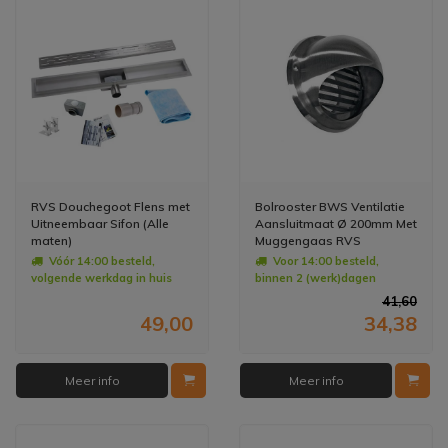
RVS Douchegoot Flens met
Bolrooster BWS Ventilatie
Uitneembaar Sifon (Alle
Aansluitmaat Ø 200mm Met
maten)
Muggengaas RVS
Vóór 14:00 besteld,
Voor 14:00 besteld,
volgende werkdag in huis
binnen 2 (werk)dagen
geleverd
41,60
49,00
34,38
Meer info
Meer info