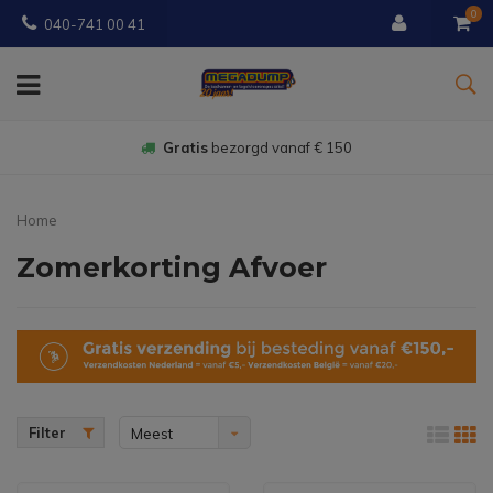
0
040-741 00 41
Gratis
bezorgd vanaf € 150
Home
Zomerkorting Afvoer
Filter
Meest
bekeken