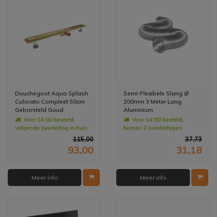
Douchegoot Aqua Splash
Semi-Flexibele Slang Ø
Colorato Compleet 50cm
200mm 3 Meter Lang
Geborsteld Goud
Aluminium
Voor 14:00 besteld,
Voor 14:00 besteld,
volgende (werk)dag in huis
binnen 2 (werk)dagen
geleverd
115,00
37,73
93,00
31,18
Meer info
Meer info