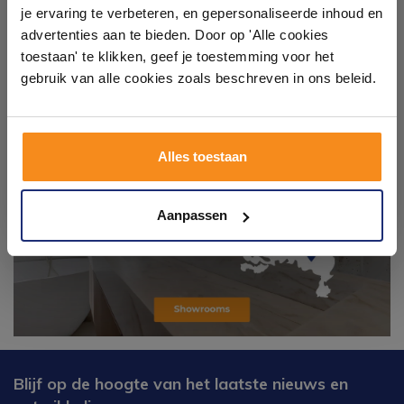
Laat je inspireren door 21 volledig ingerichte
je ervaring te verbeteren, en gepersonaliseerde inhoud en
badkameropstellingen – van compact tot luxe. Onze
advertenties aan te bieden. Door op 'Alle cookies
ervaren adviseurs helpen je persoonlijk, en je vindt
toestaan' te klikken, geef je toestemming voor het
tegels & sanitair direct uit voorraad. Gratis parkeren
op eigen terrein.
gebruik van alle cookies zoals beschreven in ons beleid.
Plan je bezoek!
Alles toestaan
Kom langs en ervaar zelf het verschil!
Aanpassen
Blijf op de hoogte van het laatste nieuws en