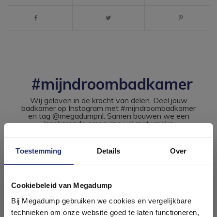
#mijndroombadkamer
Wij geloven in de kracht van delen. Deel jouw
badkamer op Instagram met #mijndroombadkamer
en tag @megadumpnl. Samen bouwen we een
inspirerende omgeving vol met unieke
badkamerstijlen. Doe je mee?
Toestemming
Details
Over
Ontdek 21 complete
badkamers in onze 1000 m²
Cookiebeleid van Megadump
showroom
Bij Megadump gebruiken we cookies en vergelijkbare
technieken om onze website goed te laten functioneren,