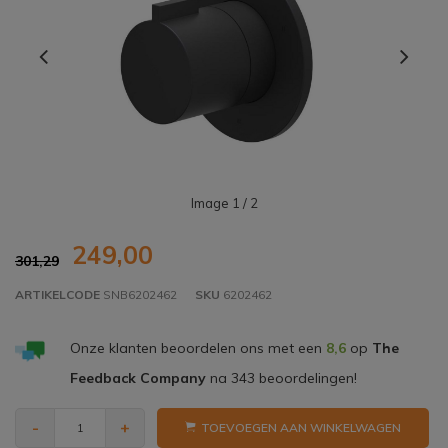
Image
1
/ 2
249,00
301,29
ARTIKELCODE
SNB6202462
SKU
6202462
Onze klanten beoordelen ons met een
8,6
op
The
Feedback Company
na
343
beoordelingen!
-
+
TOEVOEGEN AAN WINKELWAGEN