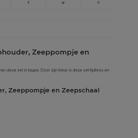
eephouder, Zeeppompje en
eze set is taupe. Door zijn kleur is deze set tijdloos en
der, Zeeppompje en Zeepschaal