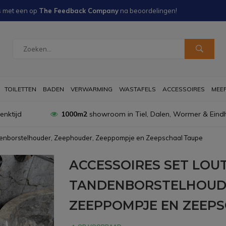
s met een
op
The Feedback Company
na
beoordelingen!
TOILETTEN
BADEN
VERWARMING
WASTAFELS
ACCESSOIRES
MEER 
nktijd
1000m2
showroom in Tiel, Dalen, Wormer & Eind
ndenborstelhouder, Zeephouder, Zeeppompje en Zeepschaal Taupe
ACCESSOIRES SET LOUT
TANDENBORSTELHOUDE
ZEEPPOMPJE EN ZEEP