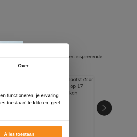
egadumpnl. Samen bouwen we een inspirerende
e
Over
n
gels
n functioneren, je ervaring
es toestaan' te klikken, geef
Alles toestaan