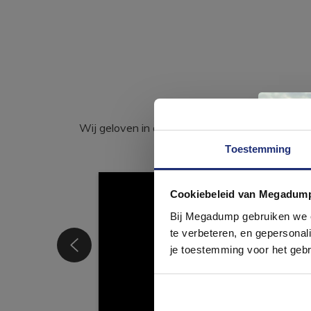
Wij geloven in de kracht van delen. Deel j
Toestemming
Cookiebeleid van Megadum
com
Bij Megadump gebruiken we co
te verbeteren, en gepersonali
je toestemming voor het gebr