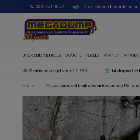
040-741 00 41
Onze klanten beoordelen on
BADKAMERMEUBELS
DOUCHE
TEGELS
KRANEN
AFVOER
Gratis
bezorgd vanaf € 150
14 dagen
bede
Home
Accessoires set Loutro Sabii Bestaande Uit Ta