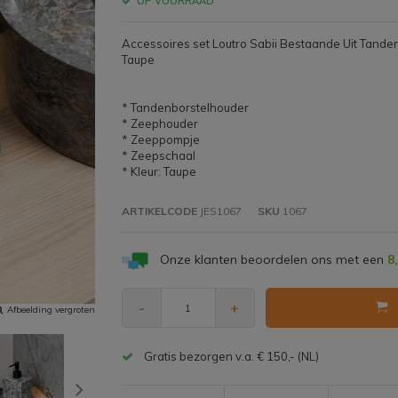
OP VOORRAAD
Accessoires set Loutro Sabii Bestaande Uit Tand
Taupe
* Tandenborstelhouder
* Zeephouder
* Zeeppompje
* Zeepschaal
* Kleur: Taupe
ARTIKELCODE
JES1067
SKU
1067
Onze klanten beoordelen ons met een
8
-
+
Afbeelding vergroten
Gratis bezorgen v.a. € 150,- (NL)