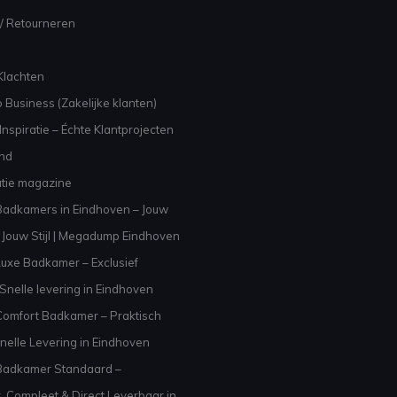
/ Retourneren
Klachten
 Business (Zakelijke klanten)
nspiratie – Échte Klantprojecten
and
atie magazine
adkamers in Eindhoven – Jouw
Jouw Stijl | Megadump Eindhoven
uxe Badkamer – Exclusief
Snelle levering in Eindhoven
omfort Badkamer – Praktisch
nelle Levering in Eindhoven
Badkamer Standaard –
, Compleet & Direct Leverbaar in