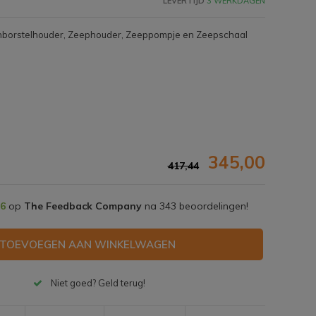
LEVERTIJD
3 WERKDAGEN
enborstelhouder, Zeephouder, Zeeppompje en Zeepschaal
345,00
417,44
,6
op
The Feedback Company
na
343
beoordelingen!
TOEVOEGEN AAN WINKELWAGEN
Afbeelding vergroten
Niet goed? Geld terug!