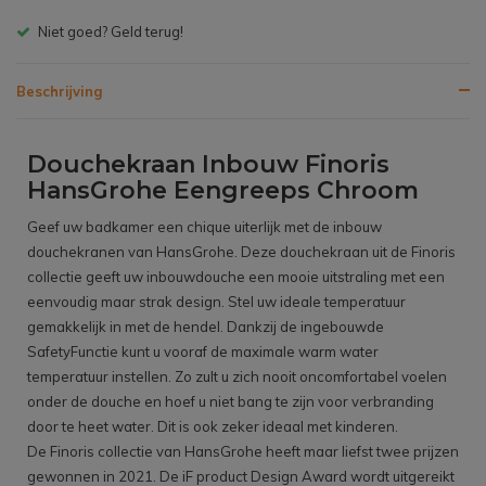
Gratis bezorgen v.a. € 150,- (NL)
Beschrijving
Douchekraan Inbouw Finoris
HansGrohe Eengreeps Chroom
Geef uw badkamer een chique uiterlijk met de inbouw
douchekranen van HansGrohe. Deze douchekraan uit de Finoris
collectie geeft uw inbouwdouche een mooie uitstraling met een
eenvoudig maar strak design. Stel uw ideale temperatuur
gemakkelijk in met de hendel. Dankzij de ingebouwde
SafetyFunctie kunt u vooraf de maximale warm water
temperatuur instellen. Zo zult u zich nooit oncomfortabel voelen
onder de douche en hoef u niet bang te zijn voor verbranding
door te heet water. Dit is ook zeker ideaal met kinderen.
De Finoris collectie van HansGrohe heeft maar liefst twee prijzen
gewonnen in 2021. De iF product Design Award wordt uitgereikt