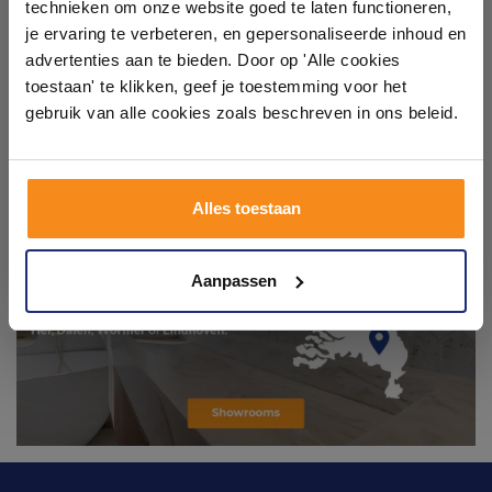
technieken om onze website goed te laten functioneren,
Laat je inspireren door 21 volledig ingerichte
je ervaring te verbeteren, en gepersonaliseerde inhoud en
badkameropstellingen – van compact tot luxe. Onze
advertenties aan te bieden. Door op 'Alle cookies
ervaren adviseurs helpen je persoonlijk, en je vindt
toestaan' te klikken, geef je toestemming voor het
tegels & sanitair direct uit voorraad. Gratis parkeren
op eigen terrein.
gebruik van alle cookies zoals beschreven in ons beleid.
Plan je bezoek!
Alles toestaan
Kom langs en ervaar zelf het verschil!
Aanpassen