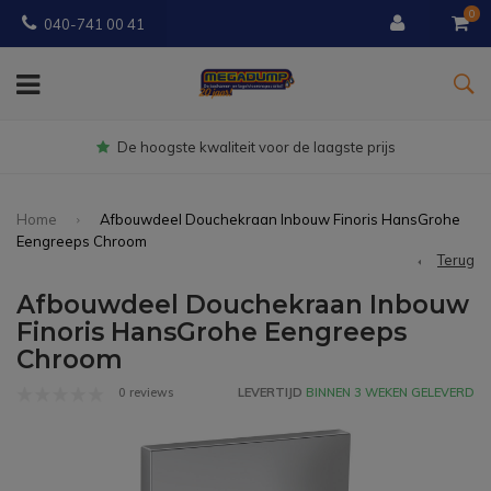
0
040-741 00 41
Gratis
bezorgd vanaf € 150
Home
Afbouwdeel Douchekraan Inbouw Finoris HansGrohe
Eengreeps Chroom
Terug
Afbouwdeel Douchekraan Inbouw
Finoris HansGrohe Eengreeps
Chroom
0 reviews
LEVERTIJD
BINNEN 3 WEKEN GELEVERD