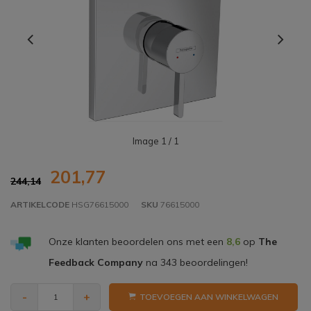
Image
1
/ 1
201,77
244,14
ARTIKELCODE
HSG76615000
SKU
76615000
Onze klanten beoordelen ons met een
8,6
op
The
Feedback Company
na
343
beoordelingen!
-
+
TOEVOEGEN AAN WINKELWAGEN