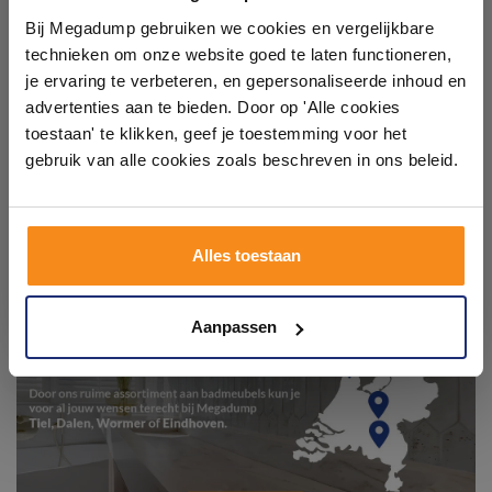
showroom
Bij Megadump gebruiken we cookies en vergelijkbare
technieken om onze website goed te laten functioneren,
Laat je inspireren door 21 volledig ingerichte
je ervaring te verbeteren, en gepersonaliseerde inhoud en
badkameropstellingen – van compact tot luxe. Onze
advertenties aan te bieden. Door op 'Alle cookies
ervaren adviseurs helpen je persoonlijk, en je vindt
toestaan' te klikken, geef je toestemming voor het
tegels & sanitair direct uit voorraad. Gratis parkeren
op eigen terrein.
gebruik van alle cookies zoals beschreven in ons beleid.
Plan je bezoek!
Alles toestaan
Kom langs en ervaar zelf het verschil!
Aanpassen