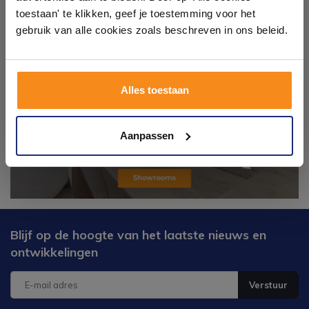
ervaren adviseurs helpen je persoonlijk, en je vindt
toestaan' te klikken, geef je toestemming voor het
tegels & sanitair direct uit voorraad. Gratis parkeren
op eigen terrein.
gebruik van alle cookies zoals beschreven in ons beleid.
Plan je bezoek!
Alles toestaan
Kom langs en ervaar zelf het verschil!
Aanpassen
Blijf op de hoogte van het laatste nieuws en
ontwikkelingen
Verstuur