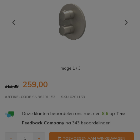
Image
1
/ 3
259,00
313,39
ARTIKELCODE
SNB6201153
SKU
6201153
Onze klanten beoordelen ons met een
8,6
op
The
Feedback Company
na
343
beoordelingen!
-
+
TOEVOEGEN AAN WINKELWAGEN