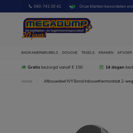
040-741 00 41
Onze klanten beoordelen on
BADKAMERMEUBELS
DOUCHE
TEGELS
KRANEN
AFVOER
Gratis
bezorgd vanaf € 150
14 dagen
bede
Home
Afbouwdeel IVY Bond Inbouwthermostaat 2-we