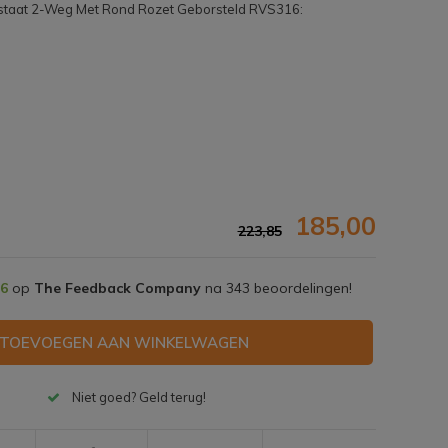
staat 2-Weg Met Rond Rozet Geborsteld RVS316:
185,00
223,85
,6
op
The Feedback Company
na
343
beoordelingen!
TOEVOEGEN AAN WINKELWAGEN
Afbeelding vergroten
Niet goed? Geld terug!