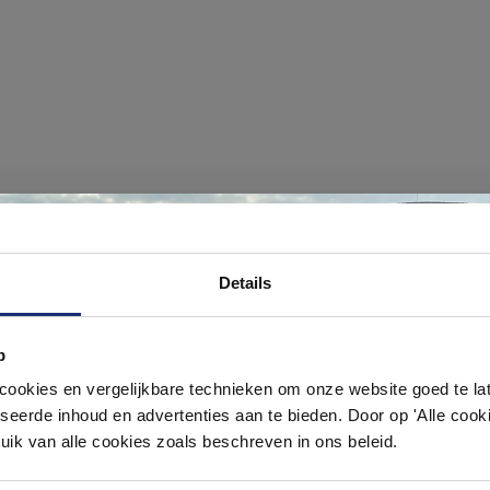
#mijndroombadkamer
Ontdek 21 complete badkamers in onz
Details
ouw badkamer op Instagram met #mijndroombadkamer en tag @m
1000 m² showroom
omgeving vol met unieke badkamerstijlen. Doe je mee?
p
Laat je inspireren door 21 volledig ingerichte badkameropstellingen – va
pact tot luxe. Onze ervaren adviseurs helpen je persoonlijk, en je vindt te
okies en vergelijkbare technieken om onze website goed te late
& sanitair direct uit voorraad. Gratis parkeren op eigen terrein.
seerde inhoud en advertenties aan te bieden. Door op 'Alle cooki
uik van alle cookies zoals beschreven in ons beleid.
Plan je bezoek!