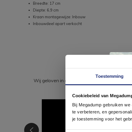
Breedte: 17 cm
Diepte: 6,9 cm
Kraan montagewijze: Inbouw
Inbouwdeel apart verkocht
Toestemming
Wij geloven in de kracht van delen. Deel j
Cookiebeleid van Megadum
com
Bij Megadump gebruiken we co
te verbeteren, en gepersonali
je toestemming voor het gebr