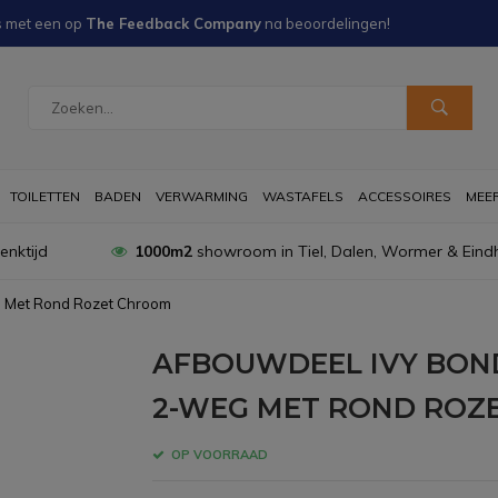
s met een
op
The Feedback Company
na
beoordelingen!
TOILETTEN
BADEN
VERWARMING
WASTAFELS
ACCESSOIRES
MEER 
nktijd
1000m2
showroom in Tiel, Dalen, Wormer & Eind
g Met Rond Rozet Chroom
AFBOUWDEEL IVY BO
2-WEG MET ROND ROZ
OP VOORRAAD