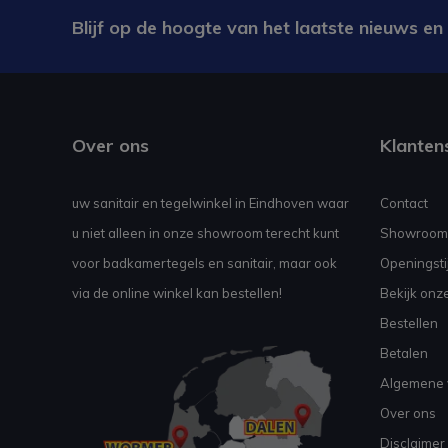
Blijf op de hoogte van het laatste nieuws en
Over ons
Klanten
uw sanitair en tegelwinkel in Eindhoven waar
Contact
u niet alleen in onze showroom terecht kunt
Showroom
voor badkamertegels en sanitair, maar ook
Openingsti
via de online winkel kan bestellen!
Bekijk onz
Bestellen
Betalen
Algemene 
Over ons
Disclaimer