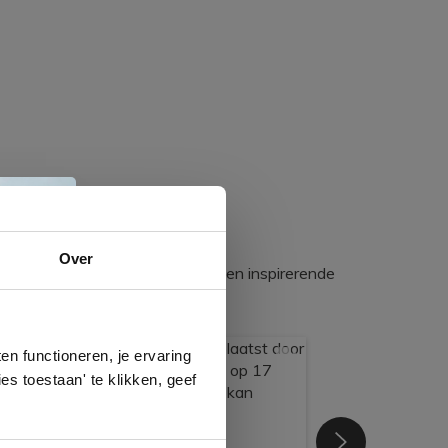
e
Over
egadumpnl. Samen bouwen we een inspirerende
n
gels
n functioneren, je ervaring
es toestaan' te klikken, geef