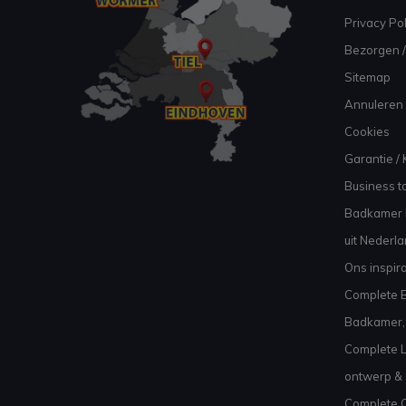
Privacy Pol
Bezorgen /
Sitemap
Annuleren 
Cookies
Garantie / 
Business to
Badkamer I
uit Nederl
Ons inspir
Complete B
Badkamer, 
Complete L
ontwerp & 
Complete C