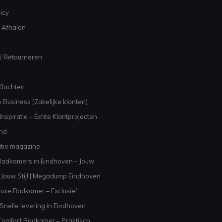
icy
 Afhalen
/ Retourneren
Klachten
 Business (Zakelijke klanten)
nspiratie – Échte Klantprojecten
and
atie magazine
adkamers in Eindhoven – Jouw
Jouw Stijl | Megadump Eindhoven
uxe Badkamer – Exclusief
Snelle levering in Eindhoven
omfort Badkamer – Praktisch