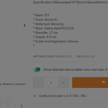
Specificaties Afbouwdeel IVY Bond Inbouwthermo
* Merk: IVY
* Serie: Bond /li>
* Materiaal: Messing
* Kleur: Geborsteld RVS316
* Breedte: 17 cm
* Diepte: 6,9 cm
* Kraan montagewijze: Inbouw
*
ARTIKELCODE
SNB6201151
SKU
6201151
Onze klanten beoordelen ons met een
8
-
+
Afbeelding vergroten
Gratis bezorgen v.a. € 150,- (NL)