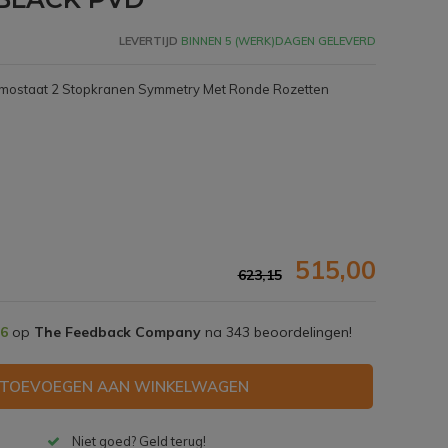
LEVERTIJD
BINNEN 5 (WERK)DAGEN GELEVERD
rmostaat 2 Stopkranen Symmetry Met Ronde Rozetten
515,00
623,15
,6
op
The Feedback Company
na
343
beoordelingen!
Afbeelding vergroten
TOEVOEGEN AAN WINKELWAGEN
Niet goed? Geld terug!