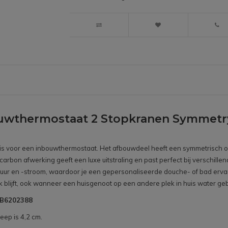
uwthermostaat 2 Stopkranen Symmetr
n is voor een inbouwthermostaat. Het afbouwdeel heeft een symmetrisch o
carbon afwerking geeft een luxe uitstraling en past perfect bij verschil
uur en -stroom, waardoor je een gepersonaliseerde douche- of bad ervar
k blijft, ook wanneer een huisgenoot op een andere plek in huis water geb
SNB6202388
eep is 4,2 cm.