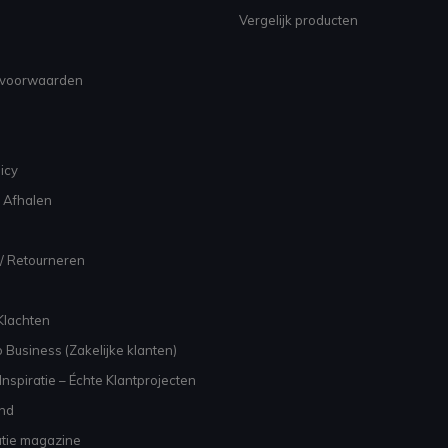
Vergelijk producten
voorwaarden
icy
 Afhalen
/ Retourneren
Klachten
 Business (Zakelijke klanten)
nspiratie – Échte Klantprojecten
and
atie magazine