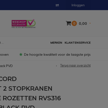
Inloggen
0,00
0
...
MERKEN
KLANTENSERVICE
hoven
De hoogste kwaliteit voor de laagste prijs
Terug naar overzicht
lack PVD
CORD
 2 STOPKRANEN
 ROZETTEN RVS316
BLACK PVD