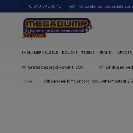
040-741 00 41
Onze klanten beoordelen on
BADKAMERMEUBELS
DOUCHE
TEGELS
KRANEN
AFVOER
Gratis
bezorgd vanaf € 150
14 dagen
bede
Home
Afbouwdeel IVY Concord Inbouwthermostaat 2 