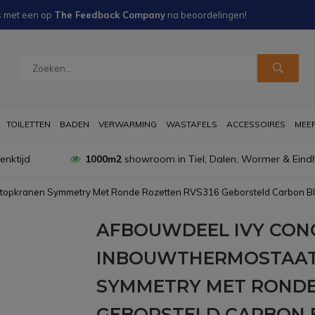
s met een
op
The Feedback Company
na
beoordelingen!
TOILETTEN
BADEN
VERWARMING
WASTAFELS
ACCESSOIRES
MEER 
nktijd
1000m2
showroom in Tiel, Dalen, Wormer & Eind
Stopkranen Symmetry Met Ronde Rozetten RVS316 Geborsteld Carbon B
AFBOUWDEEL IVY CON
INBOUWTHERMOSTAAT
SYMMETRY MET RONDE
GEBORSTELD CARBON 