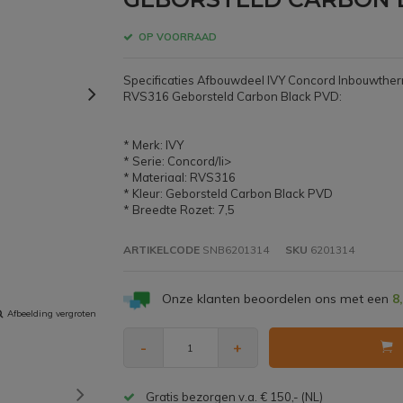
OP VOORRAAD
Specificaties Afbouwdeel IVY Concord Inbouwthe
RVS316 Geborsteld Carbon Black PVD:
* Merk: IVY
* Serie: Concord/li>
* Materiaal: RVS316
* Kleur: Geborsteld Carbon Black PVD
* Breedte Rozet: 7,5
ARTIKELCODE
SNB6201314
SKU
6201314
Onze klanten beoordelen ons met een
8
Afbeelding vergroten
-
+
Gratis bezorgen v.a. € 150,- (NL)