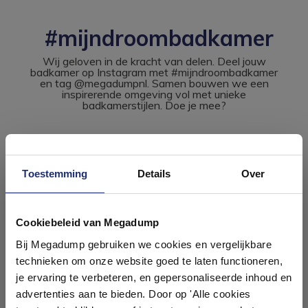
#mijndroombadkamer
Wij geloven in de kracht van delen. Deel jouw
badkamer op Instagram met #mijndroombadkamer
en tag @megadumpnl. Samen bouwen we een
inspirerende omgeving vol met unieke
badkamerstijlen. Doe je mee?
Toestemming
Details
Over
Ontdek 21 complete
badkamers in onze 1000 m²
Cookiebeleid van Megadump
showroom
Bij Megadump gebruiken we cookies en vergelijkbare
technieken om onze website goed te laten functioneren,
Laat je inspireren door 21 volledig ingerichte
je ervaring te verbeteren, en gepersonaliseerde inhoud en
badkameropstellingen – van compact tot luxe. Onze
advertenties aan te bieden. Door op 'Alle cookies
ervaren adviseurs helpen je persoonlijk, en je vindt