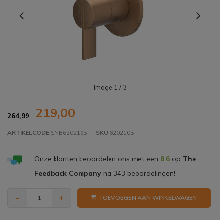
Image
1
/ 3
219,00
264,99
ARTIKELCODE
SNB6202105
SKU
6202105
Onze klanten beoordelen ons met een
8,6
op
The
Feedback Company
na
343
beoordelingen!
-
+
TOEVOEGEN AAN WINKELWAGEN