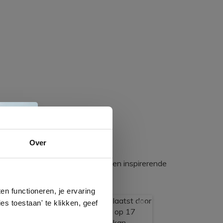
e
Over
egadumpnl. Samen bouwen we een inspirerende
n
gels
n functioneren, je ervaring
es toestaan' te klikken, geef