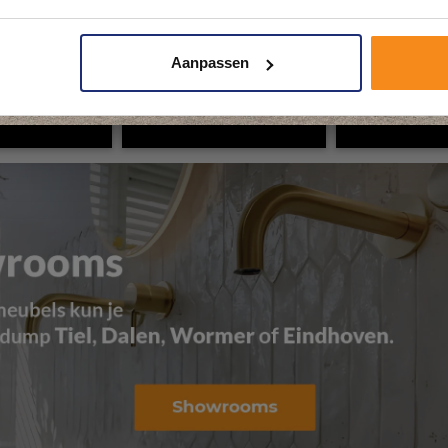
Plan je bezoek!
Aanpassen
Kom langs en ervaar zelf het verschil!