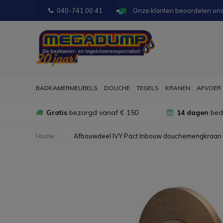
040-741 00 41
Onze klanten beoordelen on
BADKAMERMEUBELS
DOUCHE
TEGELS
KRANEN
AFVOER
Gratis
bezorgd vanaf € 150
14 dagen
bede
Home
Afbouwdeel IVY Pact Inbouw douchemengkraan 