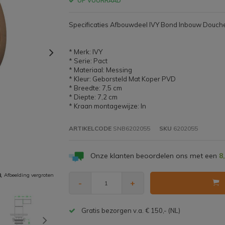
OP VOORRAAD
Specificaties Afbouwdeel IVY Bond Inbouw Douc
* Merk: IVY
* Serie: Pact
* Materiaal: Messing
* Kleur: Geborsteld Mat Koper PVD
* Breedte: 7,5 cm
* Diepte: 7,2 cm
* Kraan montagewijze: In
ARTIKELCODE
SNB6202055
SKU
6202055
Onze klanten beoordelen ons met een
8
Afbeelding vergroten
-
+
Gratis bezorgen v.a. € 150,- (NL)