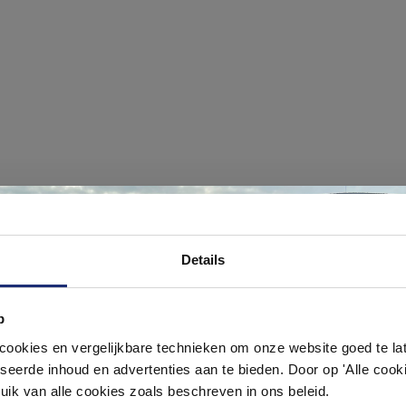
Ontdek 21 complete badkamers in onz
#mijndroombadkamer
Details
1000 m² showroom
ouw badkamer op Instagram met #mijndroombadkamer en tag @m
omgeving vol met unieke badkamerstijlen. Doe je mee?
p
Laat je inspireren door 21 volledig ingerichte badkameropstellingen – va
pact tot luxe. Onze ervaren adviseurs helpen je persoonlijk, en je vindt te
okies en vergelijkbare technieken om onze website goed te late
& sanitair direct uit voorraad. Gratis parkeren op eigen terrein.
seerde inhoud en advertenties aan te bieden. Door op 'Alle cooki
uik van alle cookies zoals beschreven in ons beleid.