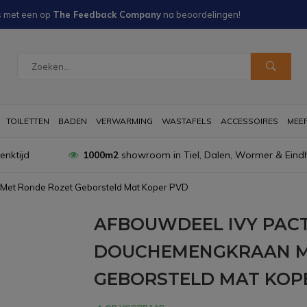
s met een
op
The Feedback Company
na
beoordelingen!
TOILETTEN
BADEN
VERWARMING
WASTAFELS
ACCESSOIRES
MEER 
nktijd
1000m2
showroom in Tiel, Dalen, Wormer & Eind
Met Ronde Rozet Geborsteld Mat Koper PVD
AFBOUWDEEL IVY PAC
DOUCHEMENGKRAAN M
GEBORSTELD MAT KOP