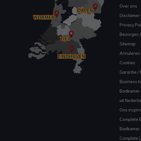
Over ons
Disclaimer
Privacy Pol
Bezorgen /
Sitemap
Annuleren 
Cookies
Garantie / 
Business to
Badkamer I
uit Nederl
Ons inspir
Complete B
Badkamer, 
Complete L