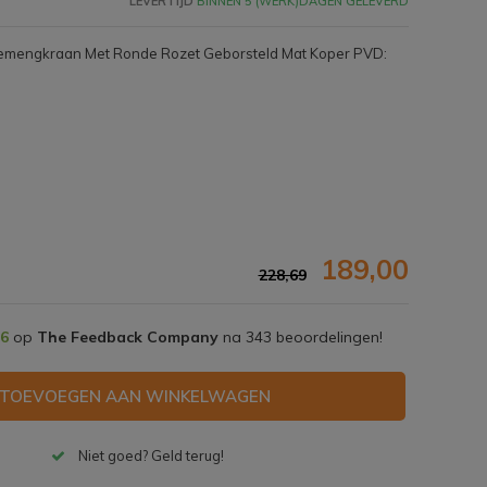
LEVERTIJD
BINNEN 5 (WERK)DAGEN GELEVERD
hemengkraan Met Ronde Rozet Geborsteld Mat Koper PVD:
189,00
228,69
,6
op
The Feedback Company
na
343
beoordelingen!
Afbeelding vergroten
TOEVOEGEN AAN WINKELWAGEN
Niet goed? Geld terug!