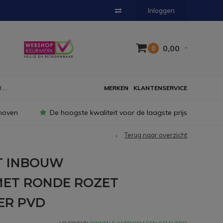
Inloggen
0,00
0
...
MERKEN
KLANTENSERVICE
hoven
De hoogste kwaliteit voor de laagste prijs
Terug naar overzicht
T INBOUW
ET RONDE ROZET
ER PVD