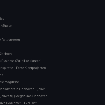
icy
 Afhalen
/ Retourneren
Klachten
 Business (Zakelijke klanten)
nspiratie – Échte Klantprojecten
and
atie magazine
adkamers in Eindhoven – Jouw
Jouw Stijl | Megadump Eindhoven
uxe Badkamer – Exclusief