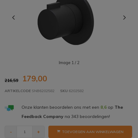
Image
1
/ 2
179,00
216,59
ARTIKELCODE
SNB6202582
SKU
6202582
Onze klanten beoordelen ons met een
8,6
op
The
Feedback Company
na
343
beoordelingen!
-
+
TOEVOEGEN AAN WINKELWAGEN