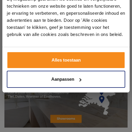
technieken om onze website goed te laten functioneren,
Laat je inspireren door 21 volledig ingerichte
je ervaring te verbeteren, en gepersonaliseerde inhoud en
badkameropstellingen – van compact tot luxe. Onze
advertenties aan te bieden. Door op 'Alle cookies
ervaren adviseurs helpen je persoonlijk, en je vindt
toestaan' te klikken, geef je toestemming voor het
tegels & sanitair direct uit voorraad. Gratis parkeren
op eigen terrein.
gebruik van alle cookies zoals beschreven in ons beleid.
Plan je bezoek!
Alles toestaan
Kom langs en ervaar zelf het verschil!
Aanpassen