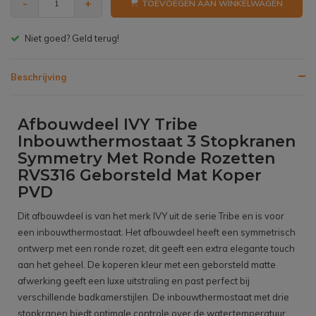
-
+
TOEVOEGEN AAN WINKELWAGEN
Gratis bezorgen v.a. € 150,- (NL)
Beschrijving
Afbouwdeel IVY Tribe
Inbouwthermostaat 3 Stopkranen
Symmetry Met Ronde Rozetten
RVS316 Geborsteld Mat Koper
PVD
Dit afbouwdeel is van het merk IVY uit de serie Tribe en is voor
een inbouwthermostaat. Het afbouwdeel heeft een symmetrisch
ontwerp met een ronde rozet, dit geeft een extra elegante touch
aan het geheel. De koperen kleur met een geborsteld matte
afwerking geeft een luxe uitstraling en past perfect bij
verschillende badkamerstijlen. De inbouwthermostaat met drie
stopkranen biedt optimale controle over de watertemperatuur