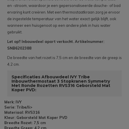
en -stroom, waardoor je een gepersonaliseerde douche- of bad
ervaring kunt creëren. Met een thermostaatkraan zorg je ervoor
de ingestelde temperatuur van het water exact gelijk blijft, ook
wanneer een huisgenoot op een andere plek in huis water
gebruikt.
Let op!! Inbouwdeel apart verkocht. Artikelnummer:
SNB6202388
De breedte van het rozet is 7,5 cm en de breedte van de greep is
4,2 cm.
Specificaties Afbouwdeel IVY Tribe
Inbouwthermostaat 3 Stopkranen Symmetry
Met Ronde Rozetten RVS316 Geborsteld Mat
Koper PVD:
Merk: IVY
Serie: Tribe/li>
Materiaal: RVS316
Kleur: Geborsteld Mat Koper PVD
Breedte Rozet: 7,5 cm
Breedte Greep: 4,2 cm