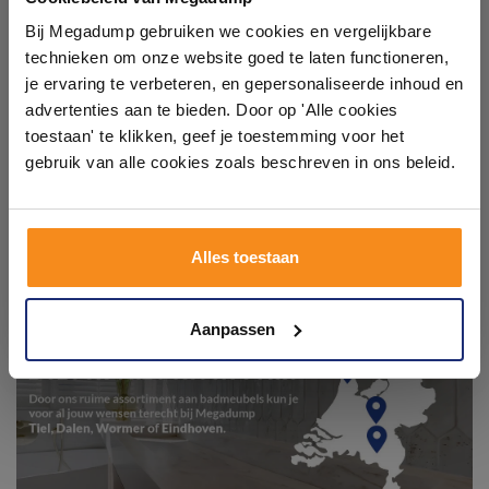
showroom
Bij Megadump gebruiken we cookies en vergelijkbare
technieken om onze website goed te laten functioneren,
Laat je inspireren door 21 volledig ingerichte
je ervaring te verbeteren, en gepersonaliseerde inhoud en
badkameropstellingen – van compact tot luxe. Onze
advertenties aan te bieden. Door op 'Alle cookies
ervaren adviseurs helpen je persoonlijk, en je vindt
toestaan' te klikken, geef je toestemming voor het
tegels & sanitair direct uit voorraad. Gratis parkeren
op eigen terrein.
gebruik van alle cookies zoals beschreven in ons beleid.
Plan je bezoek!
Alles toestaan
Kom langs en ervaar zelf het verschil!
Aanpassen