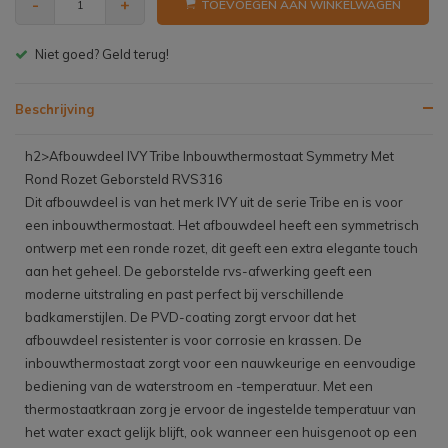
-
+
TOEVOEGEN AAN WINKELWAGEN
Gratis bezorgen v.a. € 150,- (NL)
Beschrijving
h2>Afbouwdeel IVY Tribe Inbouwthermostaat Symmetry Met
Rond Rozet Geborsteld RVS316
Dit afbouwdeel is van het merk IVY uit de serie Tribe en is voor
een inbouwthermostaat. Het afbouwdeel heeft een symmetrisch
ontwerp met een ronde rozet, dit geeft een extra elegante touch
aan het geheel. De geborstelde rvs-afwerking geeft een
moderne uitstraling en past perfect bij verschillende
badkamerstijlen. De PVD-coating zorgt ervoor dat het
afbouwdeel resistenter is voor corrosie en krassen. De
inbouwthermostaat zorgt voor een nauwkeurige en eenvoudige
bediening van de waterstroom en -temperatuur. Met een
thermostaatkraan zorg je ervoor de ingestelde temperatuur van
het water exact gelijk blijft, ook wanneer een huisgenoot op een