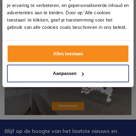
Laat je inspireren door 21 volledig ingerichte
je ervaring te verbeteren, en gepersonaliseerde inhoud en
badkameropstellingen – van compact tot luxe. Onze
advertenties aan te bieden. Door op 'Alle cookies
ervaren adviseurs helpen je persoonlijk, en je vindt
toestaan' te klikken, geef je toestemming voor het
tegels & sanitair direct uit voorraad. Gratis parkeren
op eigen terrein.
gebruik van alle cookies zoals beschreven in ons beleid.
Plan je bezoek!
Alles toestaan
Kom langs en ervaar zelf het verschil!
Aanpassen
Blijf op de hoogte van het laatste nieuws en