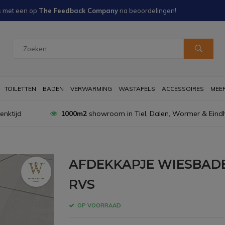
s met een
op
The Feedback Company
na
beoordelingen!
TOILETTEN
BADEN
VERWARMING
WASTAFELS
ACCESSOIRES
MEER 
nktijd
1000m2
showroom in Tiel, Dalen, Wormer & Eind
AFDEKKAPJE WIESBADE
RVS
OP VOORRAAD