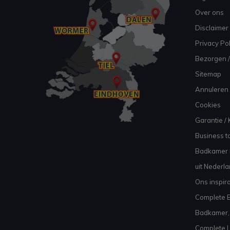
Over ons
Disclaimer
Privacy Pol
Bezorgen /
Sitemap
Annuleren 
Cookies
Garantie / 
Business to
Badkamer I
uit Nederl
Ons inspir
Complete B
Badkamer, 
Complete L