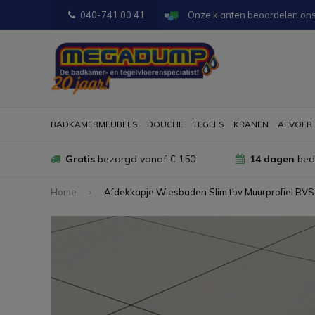
040-741 00 41
Onze klanten beoordelen on
BADKAMERMEUBELS
DOUCHE
TEGELS
KRANEN
AFVOER
Gratis
bezorgd vanaf € 150
14 dagen
bede
Home
Afdekkapje Wiesbaden Slim tbv Muurprofiel RVS