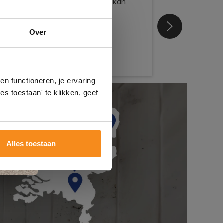
e
Over
n
gels
n functioneren, je ervaring
es toestaan' te klikken, geef
Alles toestaan