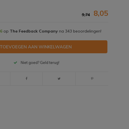
8,05
9,74
,6
op
The Feedback Company
na
343
beoordelingen!
TOEVOEGEN AAN WINKELWAGEN
Niet goed? Geld terug!
Afbeelding vergroten