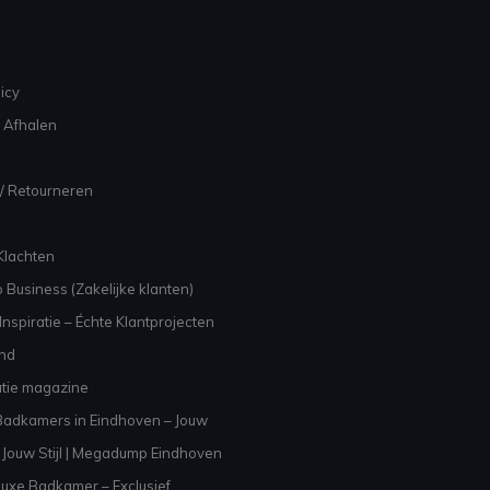
icy
 Afhalen
/ Retourneren
Klachten
 Business (Zakelijke klanten)
nspiratie – Échte Klantprojecten
and
atie magazine
adkamers in Eindhoven – Jouw
Jouw Stijl | Megadump Eindhoven
uxe Badkamer – Exclusief