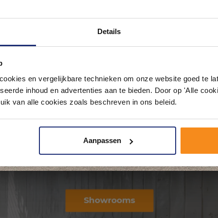
Ontdek 21 complete badkamers in onz
Details
1000 m² showroom
p
Laat je inspireren door 21 volledig ingerichte badkameropstellingen – va
pact tot luxe. Onze ervaren adviseurs helpen je persoonlijk, en je vindt te
okies en vergelijkbare technieken om onze website goed te late
& sanitair direct uit voorraad. Gratis parkeren op eigen terrein.
seerde inhoud en advertenties aan te bieden. Door op 'Alle cooki
uik van alle cookies zoals beschreven in ons beleid.
Plan je bezoek!
Aanpassen
Kom langs en ervaar zelf het verschil!